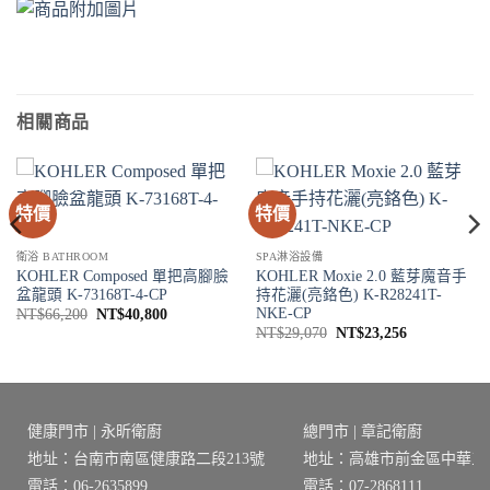
相關商品
特價
特價
衛浴 BATHROOM
SPA淋浴設備
KOHLER Composed 單把高腳臉
KOHLER Moxie 2.0 藍芽魔音手
盆龍頭 K-73168T-4-CP
持花灑(亮鉻色) K-R28241T-
NKE-CP
原
目
NT$
66,200
NT$
40,800
始
前
原
目
NT$
29,070
NT$
23,256
價
價
4。
始
前
格：
格：
價
價
NT$66,200。
NT$40,800。
格：
格：
NT$29,070。
NT$23,256
健康門市 | 永昕衛廚
總門市 | 章記衛廚
地址：台南市南區健康路二段213號
地址：高雄市前金區中華三路
電話：06-2635899
電話：07-2868111