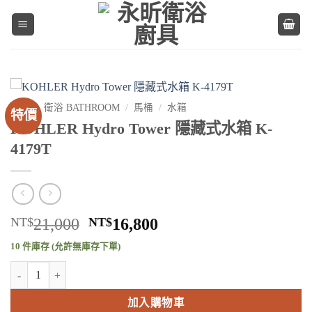
Skip
to
content
首頁
/
衛浴 BATHROOM
/
馬桶
/
水箱
特價
KOHLER Hydro Tower 隱藏式水箱 K-
4179T
原
目
NT$
21,000
NT$
16,800
始
前
10 件庫存 (允許無庫存下單)
價
價
KOHLER Hydro Tower 隱藏式水箱 K-4179T 數量
格：
格：
NT$21,000。
NT$16,800。
加入購物車