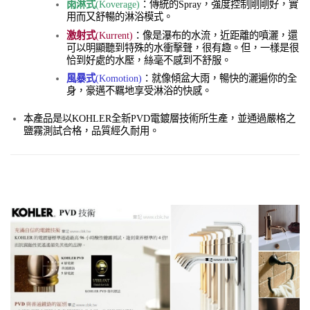
雨淋式
(Koverage)
：
傳統的Spray，強度控制剛剛好，實
用而又舒暢的淋浴模式。
激射式
(Kurrent)
：像是瀑布的水流，近距離的噴灑，還
可以明顯聽到特殊的水衝擊聲，很有趣。但，一樣是很
恰到好處的水壓，絲毫不感到不舒服。
風暴式
(Komotion)
：就像傾盆大雨，暢快的灑遍你的全
身，豪邁不羈地享受淋浴的快感。
本產品是以KOHLER全新PVD電鍍層技術所生產，並通過嚴格之
鹽霧測試合格，品質經久耐用。