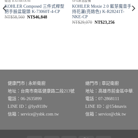
衛浴 BATHROOM
SPA淋浴設備
KOHLER Composed 三件式桿型
KOHLER Moxie 2.0 藍芽魔音手
把手臉盆龍頭 K-73060T-4-CP
持花灑(亮鉻色) K-R28241T-
NKE-CP
原
目
NT$
58,560
NT$
46,848
始
前
原
目
NT$
29,070
NT$
23,256
價
價
始
前
格：
格：
價
價
NT$58,560。
NT$46,848。
格：
格：
NT$29,070。
NT$23,256
8。
健康門市 | 永昕衛廚
總門市 | 章記衛廚
地址：台南市南區健康路二段213號
地址：高雄市前金區中華三路
電話：06-2635899
電話：07-2868111
LINE ID：@lys9118v
LINE ID：@154mavis
信箱：service@ysbk.com.tw
信箱：service@cbk.tw