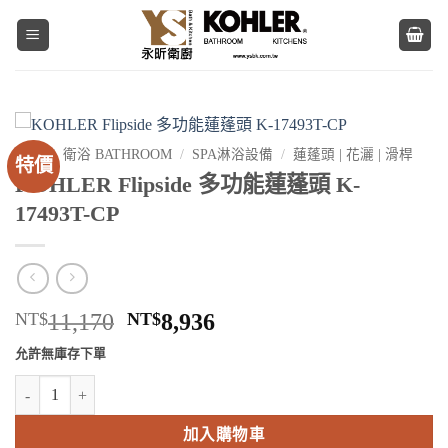
Skip
to
content
首頁
/
衛浴 BATHROOM
/
SPA淋浴設備
/
蓮蓬頭 | 花灑 | 滑桿
特價
KOHLER Flipside 多功能蓮蓬頭 K-
17493T-CP
原
目
NT$
11,170
NT$
8,936
始
前
允許無庫存下單
價
價
KOHLER Flipside 多功能蓮蓬頭 K-17493T-CP 數量
格：
格：
NT$11,170。
NT$8,936。
加入購物車