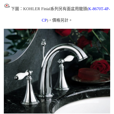
下圖：KOHLER Finial系列另有面盆用龍頭(
K-8670T-4P-
CP
)，價格另計。