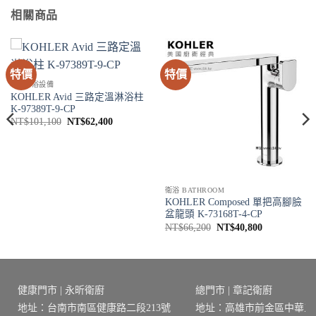
相關商品
特價
特價
SPA淋浴設備
KOHLER Avid 三路定溫淋浴柱
K-97389T-9-CP
原
目
NT$
101,100
NT$
62,400
始
前
價
價
格：
格：
4。
NT$101,100。
NT$62,400。
衛浴 BATHROOM
KOHLER Composed 單把高腳臉
盆龍頭 K-73168T-4-CP
原
目
NT$
66,200
NT$
40,800
始
前
價
價
格：
格：
NT$66,200。
NT$40,800
健康門市 | 永昕衛廚
總門市 | 章記衛廚
地址：台南市南區健康路二段213號
地址：高雄市前金區中華三路