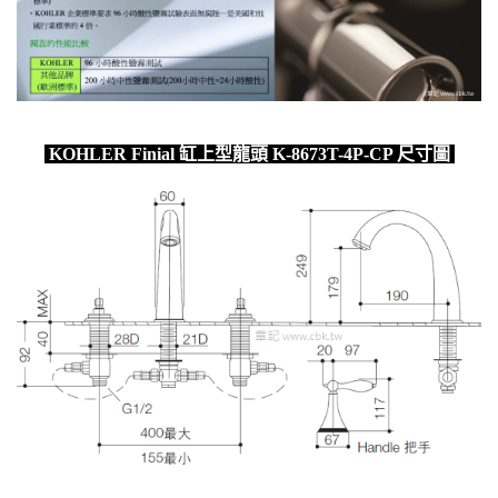
KOHLER Finial 缸上型龍頭 K-8673T-4P-CP 尺寸圖