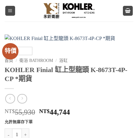
Skip
to
content
特價
首頁
/
衛浴 BATHROOM
/
浴缸
KOHLER Finial 缸上型龍頭 K-8673T-4P-
CP *期貨
原
目
NT$
55,930
NT$
44,744
始
前
允許無庫存下單
價
價
KOHLER Finial 缸上型龍頭 K-8673T-4P-CP *期貨 數量
格：
格：