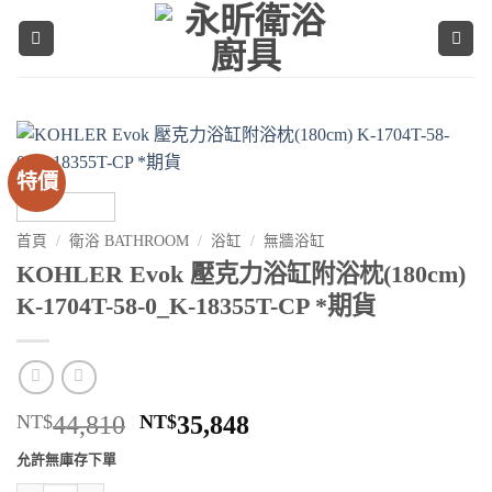
Skip
to
content
特價
首頁
/
衛浴 BATHROOM
/
浴缸
/
無牆浴缸
KOHLER Evok 壓克力浴缸附浴枕(180cm)
K-1704T-58-0_K-18355T-CP *期貨
原
目
NT$
44,810
NT$
35,848
始
前
允許無庫存下單
價
價