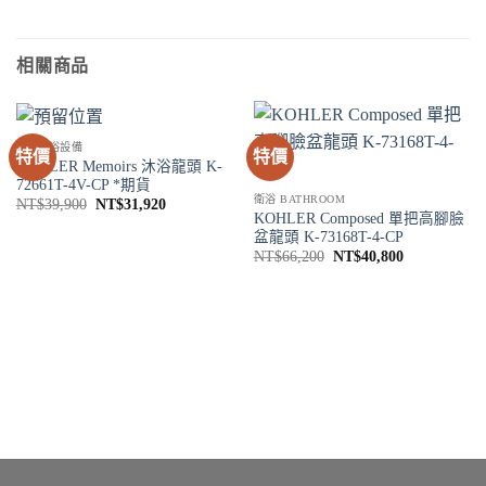
相關商品
SPA淋浴設備
特價
特價
KOHLER Memoirs 沐浴龍頭 K-
72661T-4V-CP *期貨
衛浴 BATHROOM
原
目
NT$
39,900
NT$
31,920
始
前
KOHLER Composed 單把高腳臉
價
價
盆龍頭 K-73168T-4-CP
格：
格：
原
目
NT$
66,200
NT$
40,800
NT$39,900。
NT$31,920。
始
前
價
價
格：
格：
NT$66,200。
NT$40,800