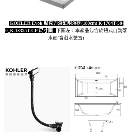
KOHLER Evok 壓克力浴缸附浴枕(180cm) K-1704T-58-
0_K-18355T-CP 尺寸圖
下圖左：本產品包含旋鈕式自動落
水頭(含溢水裝置)