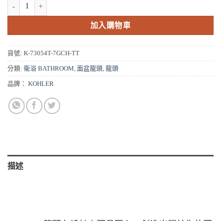
KOHLER Composed 高腳臉盆龍頭 - 水墨灰琉璃把手 K-73054T-7GCH
格：
格：
NT$123,440。
NT$98,752。
加入購物車
貨號:
K-73054T-7GCH-TT
分類:
衛浴 BATHROOM
,
面盆龍頭
,
龍頭
品牌：
KOHLER
描述