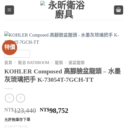
Skip
to
content
特價
首頁
/
衛浴 BATHROOM
/
龍頭
/
面盆龍頭
KOHLER Composed 高腳臉盆龍頭 – 水墨
灰琉璃把手 K-73054T-7GCH-TT
原
目
NT$
123,440
NT$
98,752
始
前
允許無庫存下單
價
價