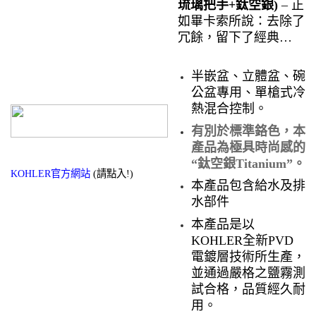
琉璃把手+鈦空銀)
–
正
如畢卡索所說：去除了
冗餘，留下了經典…
半嵌盆、立體盆、碗
公盆專用、單槍式冷
熱混合控制。
有別於標準鉻色，本
產品為極具時尚感的
“鈦空銀Titanium”。
KOHLER官方網站
(請點入!)
本產品包含給水及排
水部件
本產品是以
KOHLER全新PVD
電鍍層技術所生產，
並通過嚴格之鹽霧測
試合格，品質經久耐
用。