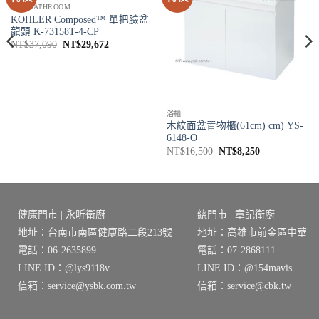
衛浴 BATHROOM
KOHLER Composed™ 單把臉盆
龍頭 K-73158T-4-CP
原
目
NT$
37,090
NT$
29,672
始
前
價
價
格：
格：
0。
NT$37,090。
NT$29,672。
浴櫃
木紋面盆置物櫃(61cm) cm) YS-
6148-O
原
目
NT$
16,500
NT$
8,250
始
前
價
價
格：
格：
NT$16,500。
NT$8,250。
健康門市 | 永昕衛廚
總門市 | 章記衛廚
地址：台南市南區健康路二段213號
地址：高雄市前金區中華三路
電話：06-2635899
電話：07-2868111
LINE ID：@lys9118v
LINE ID：@154mavis
信箱：service@ysbk.com.tw
信箱：service@cbk.tw