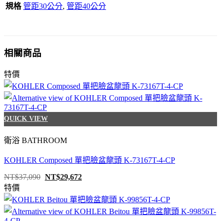
規格
管距30公分
,
管距40公分
相關商品
特價
QUICK VIEW
衛浴 BATHROOM
KOHLER Composed 單把臉盆龍頭 K-73167T-4-CP
原
目
NT$
37,090
NT$
29,672
始
前
特價
價
價
格：
格：
NT$37,090。
NT$29,672。