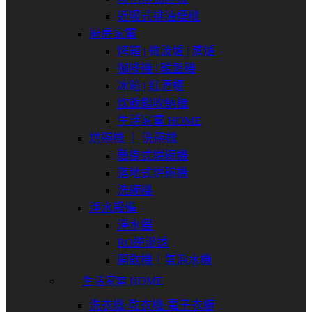
近吸式排油煙機
廚房家電
烤箱 | 微波爐 | 蒸爐
咖啡機 | 暖盤機
冰箱 | 紅酒櫃
炊飯鍋收納櫃
生活家電 HOME
烘碗機 ｜ 洗碗機
懸掛式烘碗機
落地式烘碗機
洗碗機
淨水設備
淨水器
RO逆滲透
開飲機｜氣泡水機
生活家電 HOME
洗衣機⋅乾衣機⋅電子衣櫥