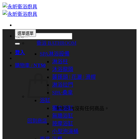
Skip
to
content
選單
選單
搜
衛浴 BATHROOM
尋
關
登入
SPA淋浴設備
鍵
淋浴柱
購物車 /
NT$
0
字:
沐浴龍頭
蓮蓬頭 | 花灑 | 滑桿
淋浴拉門
SPA⋅桑拿
浴缸
獨立浴缸
購物車內沒有任何商品。
無牆浴缸
回到商店
按摩浴缸
小型泡澡桶