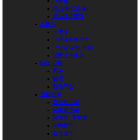
下身盆
蹲便(蹲式馬桶)
蹲便沖水零件
小便斗
小便斗
小便斗沖水零件
小便斗隔板(搗擺)
感應式沖水器
明鏡⋅鏡櫃
明鏡
鏡櫃
置物平台
浴室配件
電熱毛巾架
毛巾置衣架
置物架 | 置物櫃
牙刷杯架
香皂盤架