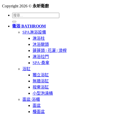
Copyright 2026 ©
永昕衛廚
搜
尋
衛浴 BATHROOM
關
SPA淋浴設備
鍵
淋浴柱
字:
沐浴龍頭
蓮蓬頭 | 花灑 | 滑桿
淋浴拉門
SPA⋅桑拿
浴缸
獨立浴缸
無牆浴缸
按摩浴缸
小型泡澡桶
面盆⋅浴櫃
面盆
檯面盆