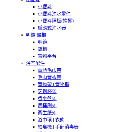
小便斗
小便斗沖水零件
小便斗隔板(搗擺)
感應式沖水器
明鏡⋅鏡櫃
明鏡
鏡櫃
置物平台
浴室配件
電熱毛巾架
毛巾置衣架
置物架 | 置物櫃
牙刷杯架
香皂盤架
馬桶刷架
衛生紙架
浴巾環 | 衣鉤
給皂機 | 手部消毒器