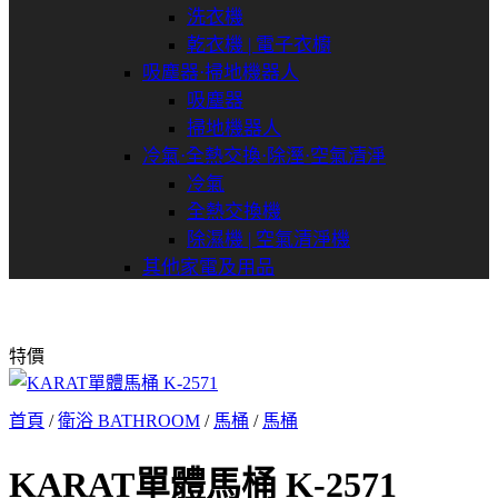
洗衣機
乾衣機 | 電子衣櫥
吸塵器⋅掃地機器人
吸塵器
掃地機器人
冷氣⋅全熱交換⋅除溼⋅空氣清淨
冷氣
全熱交換機
除濕機 | 空氣清淨機
其他家電及用品
特價
首頁
/
衛浴 BATHROOM
/
馬桶
/
馬桶
KARAT單體馬桶 K-2571