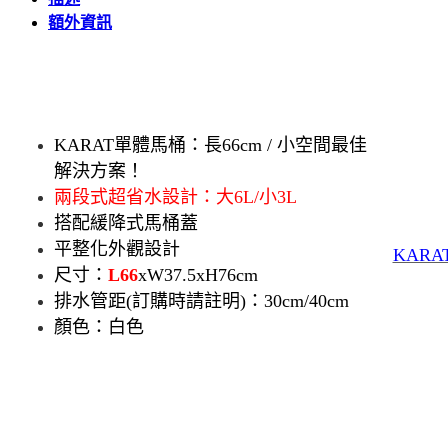
額外資訊
KARAT單體馬桶：長66cm / 小空間最佳
解決方案！
兩段式超省水設計：大6L/小3L
搭配
緩降式馬
桶蓋
平整化外觀設計
KAR
尺寸：
L66
xW37.5xH76cm
排水管距(訂購時請註明)：30cm/40cm
顏色：白色