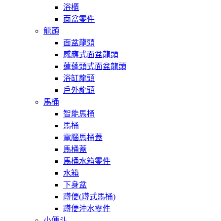
浴櫃
面盆零件
龍頭
面盆龍頭
感應式面盆龍頭
蓮蓬頭式面盆龍頭
浴缸龍頭
戶外龍頭
馬桶
智能馬桶
馬桶
電腦馬桶蓋
馬桶蓋
馬桶水箱零件
水箱
下身盆
蹲便(蹲式馬桶)
蹲便沖水零件
小便斗