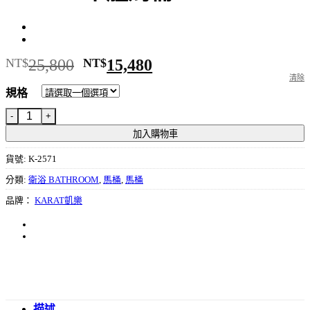
原
目
NT$
25,800
NT$
15,480
始
前
清除
規格
價
價
格：
格：
KARAT單體馬桶 K-2571 數量
NT$25,800。
NT$15,480。
加入購物車
貨號:
K-2571
分類:
衛浴 BATHROOM
,
馬桶
,
馬桶
品牌：
KARAT凱樂
描述