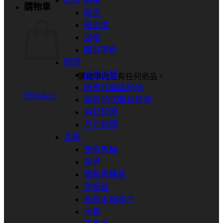
面盆⋅浴櫃
購物車
面盆
檯面盆
浴櫃
面盆零件
龍頭
面盆龍頭
購物車內沒有任何商品。
感應式面盆龍頭
回到商店
蓮蓬頭式面盆龍頭
浴缸龍頭
戶外龍頭
馬桶
智能馬桶
馬桶
電腦馬桶蓋
馬桶蓋
馬桶水箱零件
水箱