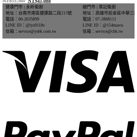
原
目
NT$
51,360
NT$
41,088
始
前
健康門市 | 永昕衛廚
總門市 | 章記衛廚
價
價
地址：台南市南區健康路二段213號
地址：高雄市前金區中華三路
格：
格：
電話：06-2635899
電話：07-2868111
NT$51,360。
NT$41,088。
LINE ID：@lys9118v
LINE ID：@154mavis
信箱：service@ysbk.com.tw
信箱：service@cbk.tw
V
P