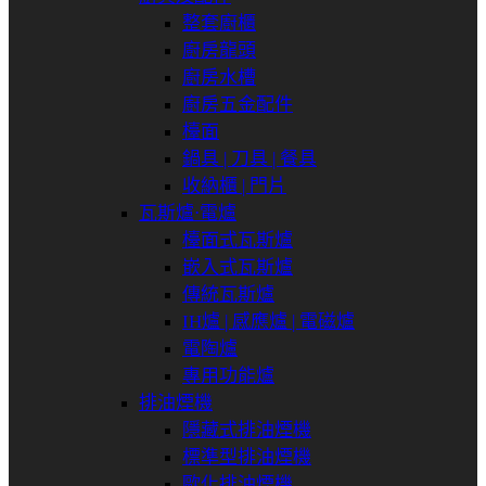
整套廚櫃
廚房龍頭
廚房水槽
廚房五金配件
檯面
鍋具 | 刀具 | 餐具
收納櫃 | 門片
瓦斯爐⋅電爐
檯面式瓦斯爐
嵌入式瓦斯爐
傳統瓦斯爐
IH爐 | 感應爐 | 電磁爐
電陶爐
專用功能爐
排油煙機
隱藏式排油煙機
標準型排油煙機
歐化排油煙機