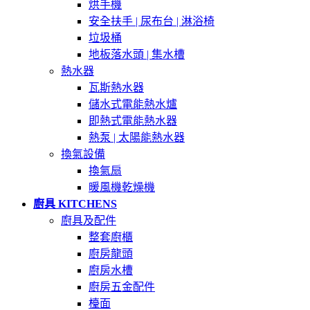
烘手機
安全扶手 | 尿布台 | 淋浴椅
垃圾桶
地板落水頭 | 集水槽
熱水器
瓦斯熱水器
儲水式電能熱水爐
即熱式電能熱水器
熱泵 | 太陽能熱水器
換氣設備
換氣扇
暖風機乾燥機
廚具 KITCHENS
廚具及配件
整套廚櫃
廚房龍頭
廚房水槽
廚房五金配件
檯面