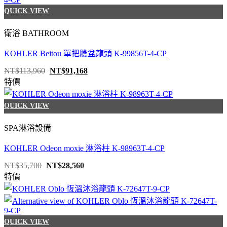
QUICK VIEW
衛浴 BATHROOM
KOHLER Beitou 單把臉盆龍頭 K-99856T-4-CP
原
目
NT$
113,960
NT$
91,168
始
前
特價
價
價
格：
格：
NT$113,960。
NT$91,168。
QUICK VIEW
SPA淋浴設備
KOHLER Odeon moxie 淋浴柱 K-98963T-4-CP
原
目
NT$
35,700
NT$
28,560
始
前
特價
價
價
格：
格：
NT$35,700。
NT$28,560。
QUICK VIEW