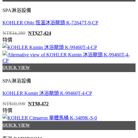
SPA淋浴設備
KOHLER Oblo 恆溫沐浴龍頭 K-72647T-9-CP
原
目
NT$
34,280
NT$
27,424
始
前
特價
價
價
格：
格：
NT$34,280。
NT$27,424。
QUICK VIEW
SPA淋浴設備
KOHLER Kumin 沐浴龍頭 K-99460T-4-CP
原
目
NT$
10,590
NT$
8,472
始
前
特價
價
價
格：
格：
NT$10,590。
NT$8,472。
QUICK VIEW