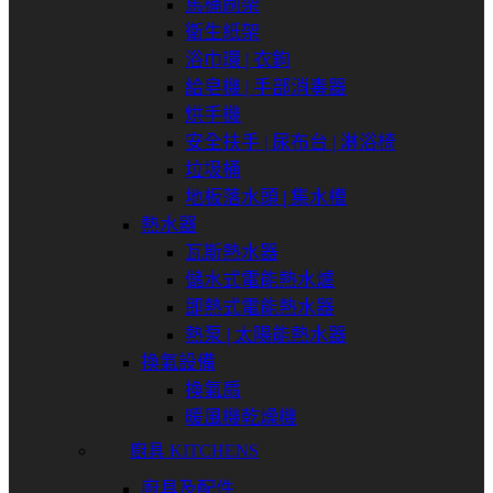
馬桶刷架
衛生紙架
浴巾環 | 衣鉤
給皂機 | 手部消毒器
烘手機
安全扶手 | 尿布台 | 淋浴椅
垃圾桶
地板落水頭 | 集水槽
熱水器
瓦斯熱水器
儲水式電能熱水爐
即熱式電能熱水器
熱泵 | 太陽能熱水器
換氣設備
換氣扇
暖風機乾燥機
廚具 KITCHENS
廚具及配件