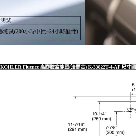
KOHLER Fluence 高腳臉盆龍頭(法蘭金) K-33822T-4-AF 尺寸