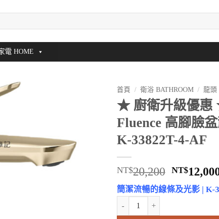
家電 HOME
首頁
/
衛浴 BATHROOM
/
龍頭
★ 廚衛升級優惠 
Fluence 高腳臉
K-33822T-4-AF
原
NT$
20,200
NT$
12,00
始
簡潔流暢的線條及光影 | K-338
價
★ 廚衛升級優惠 ★ KOHLER Flue
格：
NT$20,2