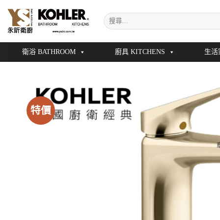
Skip
搜
to
尋
content
關
鍵
衛浴 BATHROOM
廚具 KITCHENS
生活
字:
特價