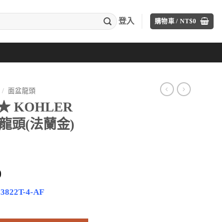
登入
購物車 /
NT$
0
/
面盆龍頭
★ KOHLER
盆龍頭(法蘭金)
目
0
前
22T-4-AF
價
nce 高腳臉盆龍頭(法蘭金) K-33822T-4-AF 數量
格：
00。
NT$12,000。