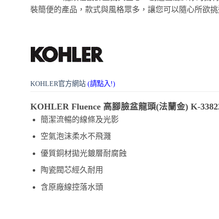
裝簡便的產品，款式與風格眾多，讓您可以隨心所欲挑
KOHLER官方網站
(請點入!)
KOHLER Fluence 高腳臉盆龍頭(法蘭金) K-33822
簡潔流暢的線條及光影
空氣泡沫柔水不飛濺
優質銅材拋光鍍層耐腐蝕
陶瓷閥芯經久耐用
含原廠線控落水頭