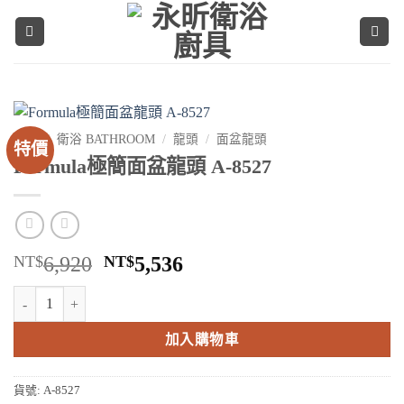
Skip
to
content
首頁
/
衛浴 BATHROOM
/
龍頭
/
面盆龍頭
特價
Formula極簡面盆龍頭 A-8527
原
目
NT$
6,920
NT$
5,536
始
前
Formula極簡面盆龍頭 A-8527 數量
價
價
格：
格：
加入購物車
NT$6,920。
NT$5,536。
貨號:
A-8527