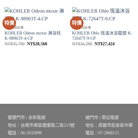
特價
特價
SPA淋浴設備
SPA淋浴設備
KOHLER Odeon moxie 淋浴柱
KOHLER Oblo 恆溫沐浴龍頭 K-
K-98963T-4-CP
72647T-9-CP
原
目
原
目
NT$
35,700
NT$
28,560
NT$
34,280
NT$
27,424
始
前
始
前
價
價
價
價
格：
格：
格：
格：
NT$35,700。
NT$28,560。
NT$34,280。
NT$27,424
健康門市 | 永昕衛廚
總門市 | 章記衛廚
地址：台南市南區健康路二段213號
地址：高雄市前金區中華三路
電話：06-2635899
電話：07-2868111