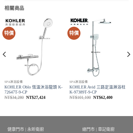
相關商品
特價
特價
SPA淋浴設備
SPA淋浴設備
KOHLER Oblo 恆溫沐浴龍頭 K-
KOHLER Avid 三路定溫淋浴柱
72647T-9-CP
K-97389T-9-CP
原
目
原
目
NT$
34,280
NT$
27,424
NT$
101,100
NT$
62,400
始
前
始
前
價
價
價
價
格：
格：
格：
格：
0
NT$34,280。
NT$27,424。
NT$101,100。
NT$62,40
0
健康門市 | 永昕衛廚
總門市 | 章記衛廚