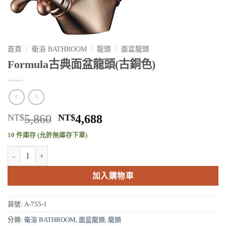
首頁
/
衛浴 BATHROOM
/
龍頭
/
面盆龍頭
Formula古典面盆龍頭(古銅色)
原
目
NT$
5,860
NT$
4,688
始
前
10 件庫存 (允許無庫存下單)
價
價
Formula古典面盆龍頭(古銅色) 數量
格：
格：
NT$5,860。
NT$4,688。
加入購物車
貨號:
A-755-1
分類:
衛浴 BATHROOM
,
面盆龍頭
,
龍頭