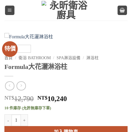
Skip
to
content
特價
首頁
/
衛浴 BATHROOM
/
SPA淋浴設備
/
淋浴柱
Formula大花灑淋浴柱
原
目
NT$
12,790
NT$
10,240
始
前
10 件庫存 (允許無庫存下單)
價
價
Formula大花灑淋浴柱 數量
格：
格：
NT$12,790。
NT$10,240。
加入購物車