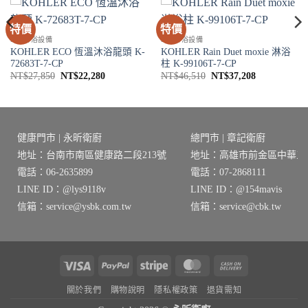
特價
特價
SPA淋浴設備
SPA淋浴設備
KOHLER ECO 恆溫沐浴龍頭 K-
KOHLER Rain Duet moxie 淋浴
72683T-7-CP
柱 K-99106T-7-CP
原
目
原
目
NT$
27,850
NT$
22,280
NT$
46,510
NT$
37,208
始
前
始
前
價
價
價
價
格：
格：
格：
格：
6。
NT$27,850。
NT$22,280。
NT$46,510。
NT$37,208
健康門市 | 永昕衛廚
總門市 | 章記衛廚
地址：台南市南區健康路二段213號
地址：高雄市前金區中華三路
電話：06-2635899
電話：07-2868111
LINE ID：@lys9118v
LINE ID：@154mavis
信箱：service@ysbk.com.tw
信箱：service@cbk.tw
Visa
PayPal
Stripe
MasterCard
Cash
On
關於我們
購物說明
隱私權政策
退貨需知
Delivery