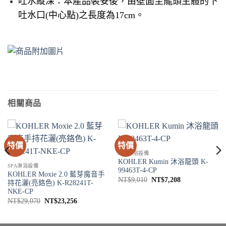
吐水縱深：本產品裝妥後，由壁面至龍頭主體的下
吐水口(中心點)之長度為17cm。
相關商品
特價
特價
SPA淋浴設備
KOHLER Kumin 沐浴龍頭 K-
SPA淋浴設備
99463T-4-CP
KOHLER Moxie 2.0 藍芽魔音手
原
目
NT$
9,010
NT$
7,208
持花灑(亮鉻色) K-R28241T-
始
前
NKE-CP
價
價
格：
格：
原
目
NT$
29,070
NT$
23,256
8。
NT$9,010。
NT$7,208。
始
前
價
價
格：
格：