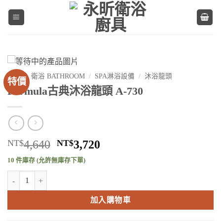
Skip
to
content
首頁
/
衛浴 BATHROOM
/
SPA淋浴設備
/
沐浴龍頭
特價
Formula古典沐浴龍頭 A-730
原
目
NT$
4,640
NT$
3,720
始
前
10 件庫存 (允許無庫存下單)
價
價
Formula古典沐浴龍頭 A-730 數量
格：
格：
NT$4,640。
NT$3,720。
加入購物車