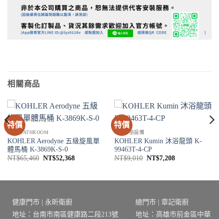
相關商品
特價
特價
衛浴 BATHROOM
SPA淋浴設備
KOHLER Aerodyne 五級旋風單
KOHLER Kumin 沐浴龍頭 K-
體馬桶 K-3869K-S-0
99463T-4-CP
原
目
原
目
NT$
65,460
NT$
52,368
NT$
9,010
NT$
7,208
始
前
始
前
價
價
價
價
格：
格：
格：
格：
4。
NT$65,460。
NT$52,368。
NT$9,010。
NT$7,208。
健康門市 | 永昕衛廚
總門市 | 章記衛廚
地址：台南市南區健康路二段213號
地址：高雄市前金區中華三路