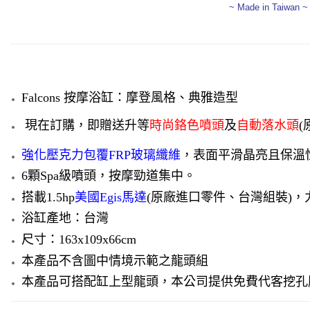
~ Made in Taiwan ~
Falcons 按摩浴缸：
摩登風格、典雅造型
現在訂購，即贈送升等
時尚鉻色噴頭
及
自動落水頭
(
強化壓克力包覆FRP玻璃纖維
，表面平滑晶亮且保溫
6顆Spa級噴頭，按摩勁道集中。
搭載1.5hp
美國Egis馬達
(原廠進口零件、台灣組裝)
，
浴缸產地：台灣
尺寸：163x109x66cm
本產品不含圖中情境示範之龍頭組
本產品可搭配缸上型龍頭，本公司提供免費代客挖孔