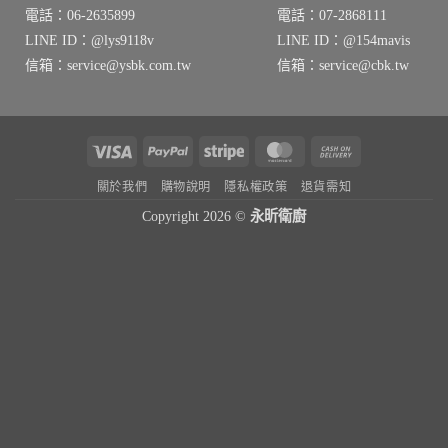
電話：06-2635899
電話：07-2868111
LINE ID：@lys9118v
LINE ID：@154mavis
信箱：service@ysbk.com.tw
信箱：service@cbk.tw
Visa
PayPal
Stripe
MasterCard
Cash
On
關於我們
購物說明
隱私權政策
退貨需知
Delivery
Copyright 2026 ©
永昕衛廚