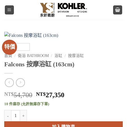
Skip
to
content
特價
首頁
/
衛浴 BATHROOM
/
浴缸
/
按摩浴缸
Falcons 按摩浴缸 (163cm)
原
目
NT$
54,700
NT$
27,350
始
前
10 件庫存 (允許無庫存下單)
價
價
Falcons 按摩浴缸 (163cm) 數量
格：
格：
NT$54,700。
NT$27,350。
加入購物車