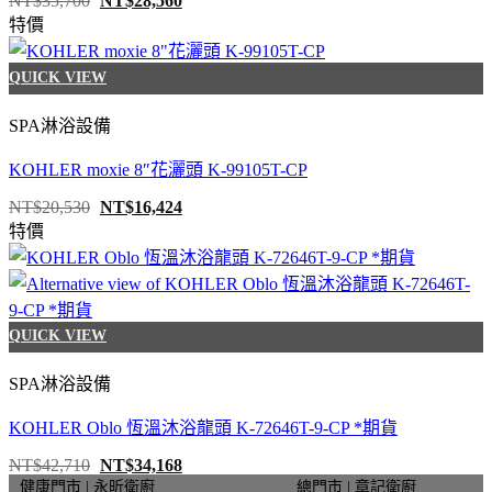
NT$
35,700
NT$
28,560
始
前
特價
價
價
格：
格：
NT$35,700。
NT$28,560。
QUICK VIEW
SPA淋浴設備
KOHLER moxie 8″花灑頭 K-99105T-CP
原
目
NT$
20,530
NT$
16,424
始
前
特價
價
價
格：
格：
NT$20,530。
NT$16,424。
QUICK VIEW
SPA淋浴設備
KOHLER Oblo 恆溫沐浴龍頭 K-72646T-9-CP *期貨
原
目
NT$
42,710
NT$
34,168
始
前
健康門市 | 永昕衛廚
總門市 | 章記衛廚