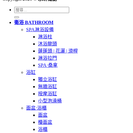
搜
尋
衛浴 BATHROOM
關
SPA淋浴設備
鍵
淋浴柱
字:
沐浴龍頭
蓮蓬頭 | 花灑 | 滑桿
淋浴拉門
SPA⋅桑拿
浴缸
獨立浴缸
無牆浴缸
按摩浴缸
小型泡澡桶
面盆⋅浴櫃
面盆
檯面盆
浴櫃