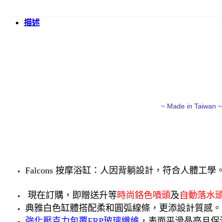
描述
~ Made in Taiwan ~
Falcons 按摩浴缸：
人因背躺設計，符合人體工學
現在訂購，即贈送升等
時尚鉻色噴頭
及
自動落水
典雅白色缸體搭配柔和圓弧線條，更添設計質感。
強化壓克力包覆FRP玻璃纖維
，表面平滑晶亮且保