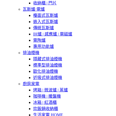
收納櫃 | 門片
瓦斯爐⋅電爐
檯面式瓦斯爐
嵌入式瓦斯爐
傳統瓦斯爐
IH爐 | 感應爐 | 電磁爐
電陶爐
專用功能爐
排油煙機
隱藏式排油煙機
標準型排油煙機
歐化排油煙機
近吸式排油煙機
廚房家電
烤箱 | 微波爐 | 蒸爐
咖啡機 | 暖盤機
冰箱 | 紅酒櫃
炊飯鍋收納櫃
生活家電 HOME