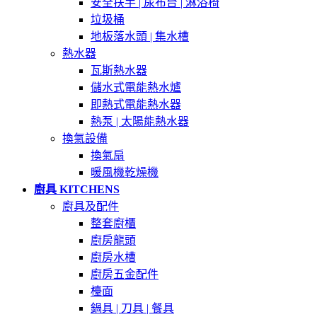
安全扶手 | 尿布台 | 淋浴椅
垃圾桶
地板落水頭 | 集水槽
熱水器
瓦斯熱水器
儲水式電能熱水爐
即熱式電能熱水器
熱泵 | 太陽能熱水器
換氣設備
換氣扇
暖風機乾燥機
廚具 KITCHENS
廚具及配件
整套廚櫃
廚房龍頭
廚房水槽
廚房五金配件
檯面
鍋具 | 刀具 | 餐具