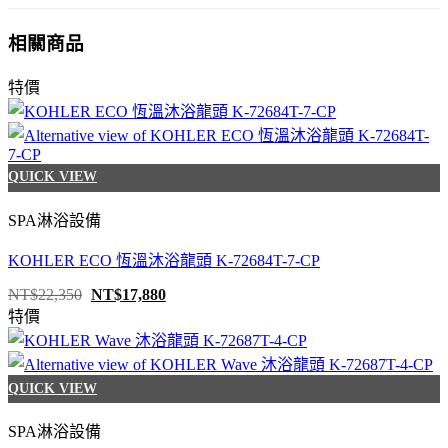
相關商品
特價
QUICK VIEW
SPA淋浴設備
KOHLER ECO 恆溫沐浴龍頭 K-72684T-7-CP
原
目
NT$
22,350
NT$
17,880
始
前
特價
價
價
格：
格：
NT$22,350。
NT$17,880。
QUICK VIEW
SPA淋浴設備