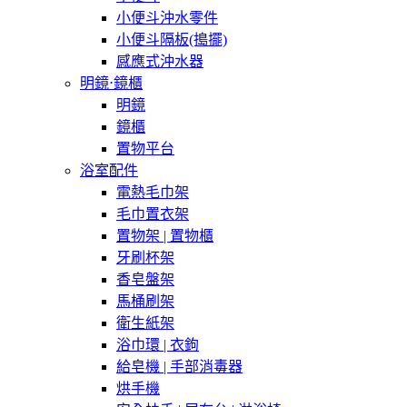
小便斗沖水零件
小便斗隔板(搗擺)
感應式沖水器
明鏡⋅鏡櫃
明鏡
鏡櫃
置物平台
浴室配件
電熱毛巾架
毛巾置衣架
置物架 | 置物櫃
牙刷杯架
香皂盤架
馬桶刷架
衛生紙架
浴巾環 | 衣鉤
給皂機 | 手部消毒器
烘手機