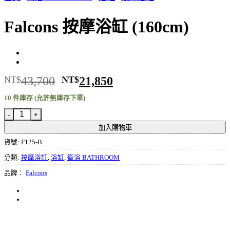
Falcons 按摩浴缸 (160cm)
原
目
NT$
43,700
NT$
21,850
始
前
10 件庫存 (允許無庫存下單)
價
價
Falcons 按摩浴缸 (160cm) 數量
格：
格：
NT$43,700。
NT$21,850。
加入購物車
貨號:
F125-B
分類:
按摩浴缸
,
浴缸
,
衛浴 BATHROOM
品牌：
Falcons