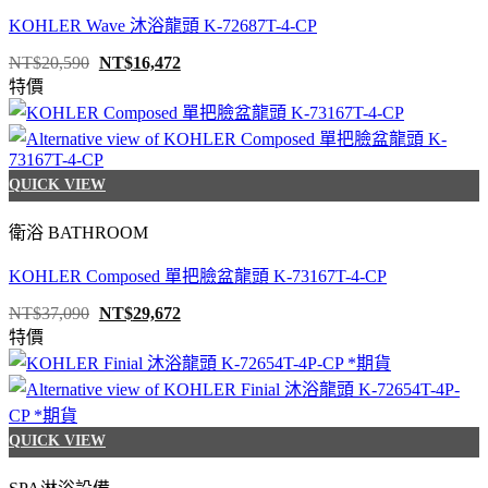
KOHLER Wave 沐浴龍頭 K-72687T-4-CP
原
目
NT$
20,590
NT$
16,472
始
前
特價
價
價
格：
格：
NT$20,590。
NT$16,472。
QUICK VIEW
衛浴 BATHROOM
KOHLER Composed 單把臉盆龍頭 K-73167T-4-CP
原
目
NT$
37,090
NT$
29,672
始
前
特價
價
價
格：
格：
NT$37,090。
NT$29,672。
QUICK VIEW