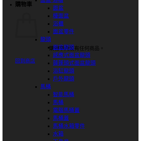
面盆⋅浴櫃
購物車
面盆
檯面盆
浴櫃
面盆零件
龍頭
面盆龍頭
購物車內沒有任何商品。
感應式面盆龍頭
回到商店
蓮蓬頭式面盆龍頭
浴缸龍頭
戶外龍頭
馬桶
智能馬桶
馬桶
電腦馬桶蓋
馬桶蓋
馬桶水箱零件
水箱