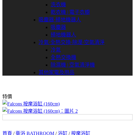
洗衣機
乾衣機 | 電子衣櫥
吸塵器⋅掃地機器人
吸塵器
掃地機器人
冷氣⋅全熱交換⋅除溼⋅空氣清淨
冷氣
全熱交換機
除濕機 | 空氣清淨機
其他家電及用品
特價
首頁
/
衛浴 BATHROOM
/
浴缸
/
按摩浴缸