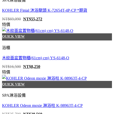
SPA淋浴設備
KOHLER Finial 沐浴龍頭 K-72654T-4P-CP *期貨
原
目
NT$
69,090
NT$
55,272
始
前
特價
價
價
格：
格：
NT$69,090。
NT$55,272。
QUICK VIEW
浴櫃
木紋面盆置物櫃(61cm) cm) YS-6148-O
原
目
NT$
16,500
NT$
8,250
始
前
特價
價
價
格：
格：
NT$16,500。
NT$8,250。
QUICK VIEW
SPA淋浴設備
KOHLER Odeon moxie 淋浴柱 K-98963T-4-CP
原
目