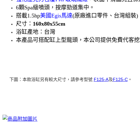
6顆Spa級噴頭，按摩勁道集中。
搭載1.5hp
美國Egis馬達
(原廠進口零件、台灣組裝)
尺寸：
160x80x55cm
浴缸產地：台灣
本產品可搭配缸上型龍頭，本公司提供免費代客挖
下圖：本款浴缸另有較大尺寸，請參考型號
F125-A
及
F125-C
。