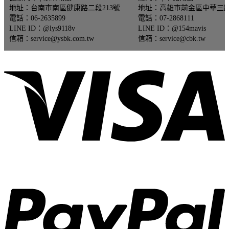
價
價
地址：台南市南區健康路二段213號
地址：高雄市前金區中華三路
格：
格：
電話：06-2635899
電話：07-2868111
NT$42,710。
NT$34,168。
LINE ID：@lys9118v
LINE ID：@154mavis
信箱：service@ysbk.com.tw
信箱：service@cbk.tw
V
P