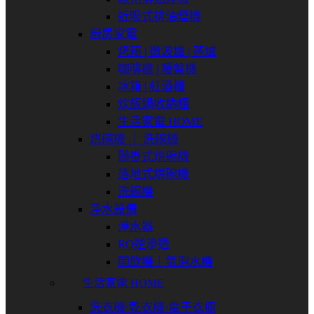
近吸式排油煙機
廚房家電
烤箱 | 微波爐 | 蒸爐
咖啡機 | 暖盤機
冰箱 | 紅酒櫃
炊飯鍋收納櫃
生活家電 HOME
烘碗機 ｜ 洗碗機
懸掛式烘碗機
落地式烘碗機
洗碗機
淨水設備
淨水器
RO逆滲透
開飲機｜氣泡水機
生活家電 HOME
洗衣機⋅乾衣機⋅電子衣櫥