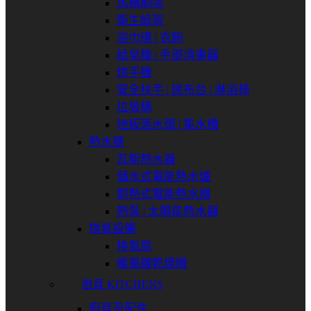
馬桶刷架
衛生紙架
浴巾環 | 衣鉤
給皂機 | 手部消毒器
烘手機
安全扶手 | 尿布台 | 淋浴椅
垃圾桶
地板落水頭 | 集水槽
熱水器
瓦斯熱水器
儲水式電能熱水爐
即熱式電能熱水器
熱泵 | 太陽能熱水器
換氣設備
換氣扇
暖風機乾燥機
廚具 KITCHENS
廚具及配件