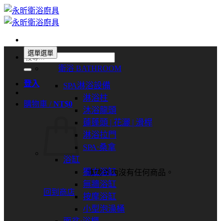
Skip
to
content
選單
選單
搜
衛浴 BATHROOM
尋
關
登入
SPA淋浴設備
鍵
淋浴柱
購物車 /
NT$
0
字:
沐浴龍頭
蓮蓬頭 | 花灑 | 滑桿
淋浴拉門
SPA⋅桑拿
浴缸
獨立浴缸
購物車內沒有任何商品。
無牆浴缸
回到商店
按摩浴缸
小型泡澡桶