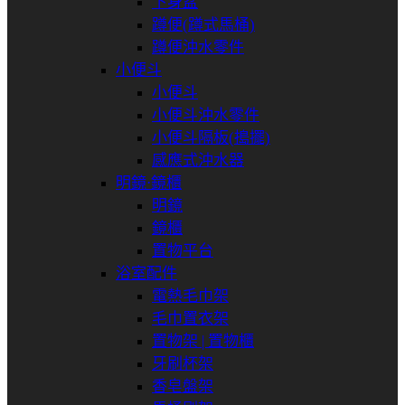
下身盆
蹲便(蹲式馬桶)
蹲便沖水零件
小便斗
小便斗
小便斗沖水零件
小便斗隔板(搗擺)
感應式沖水器
明鏡⋅鏡櫃
明鏡
鏡櫃
置物平台
浴室配件
電熱毛巾架
毛巾置衣架
置物架 | 置物櫃
牙刷杯架
香皂盤架