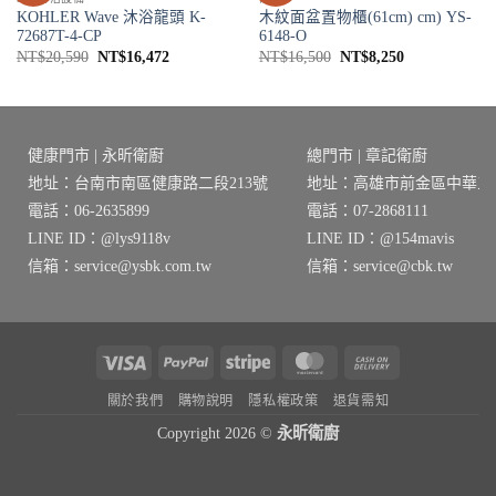
KOHLER Wave 沐浴龍頭 K-
木紋面盆置物櫃(61cm) cm) YS-
72687T-4-CP
6148-O
原
目
原
目
NT$
20,590
NT$
16,472
NT$
16,500
NT$
8,250
始
前
始
前
價
價
價
價
格：
格：
格：
格：
8。
NT$20,590。
NT$16,472。
NT$16,500。
NT$8,250。
健康門市 | 永昕衛廚
總門市 | 章記衛廚
地址：台南市南區健康路二段213號
地址：高雄市前金區中華三路
電話：06-2635899
電話：07-2868111
LINE ID：@lys9118v
LINE ID：@154mavis
信箱：service@ysbk.com.tw
信箱：service@cbk.tw
Visa
PayPal
Stripe
MasterCard
Cash
On
關於我們
購物說明
隱私權政策
退貨需知
Delivery
Copyright 2026 ©
永昕衛廚