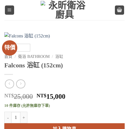
Skip
to
content
特價
首頁
/
衛浴 BATHROOM
/
浴缸
Falcons 浴缸 (152cm)
原
目
NT$
25,000
NT$
15,000
始
前
10 件庫存 (允許無庫存下單)
價
價
Falcons 浴缸 (152cm) 數量
格：
格：
NT$25,000。
NT$15,000。
加入購物車