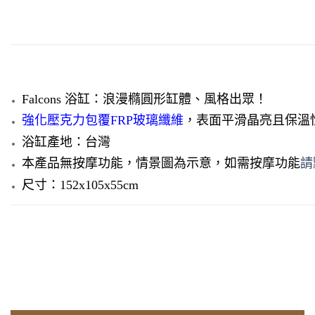
Falcons 浴缸：
浪漫橢圓形缸體、風格出眾！
強化壓克力包覆FRP玻璃纖維
，
表面平滑晶亮且保溫
浴缸產地：台灣
本產品無按摩功能，情景圖為示意，如需按摩功能
請
尺寸：152x105x55cm