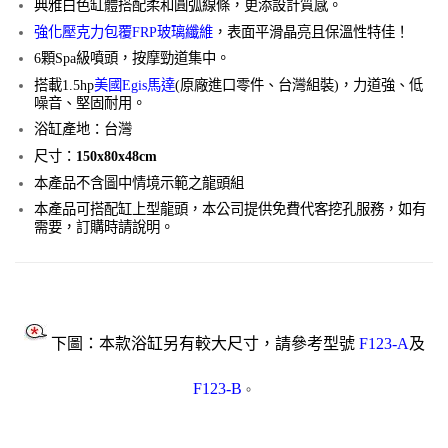
典雅白色缸體搭配柔和圓弧線條，更添設計質感。
強化壓克力包覆FRP玻璃纖維
，表面平滑晶亮且保溫性特佳！
6顆Spa級噴頭，按摩勁道集中。
搭載1.5hp
美國Egis馬達
(原廠進口零件、台灣組裝)，力道強、低
噪音、堅固耐用。
浴缸產地：台灣
尺寸：
150x80x48cm
本產品不含圖中情境示範之龍頭組
本產品可搭配缸上型龍頭，本公司提供免費代客挖孔服務，如有
需要，訂購時請說明。
下圖：本款浴缸另有較大尺寸，請參考型號
F123-A
及
F123-B
。