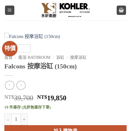
Skip
to
content
特價
首頁
/
衛浴 BATHROOM
/
浴缸
/
按摩浴缸
Falcons 按摩浴缸 (150cm)
原
目
NT$
39,700
NT$
19,850
始
前
10 件庫存 (允許無庫存下單)
價
價
Falcons 按摩浴缸 (150cm) 數量
格：
格：
NT$39,700。
NT$19,850。
加入購物車