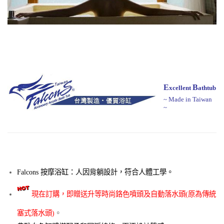
E
B
xcellent
athtub
~ Made in Taiwan
~
Falcons 按摩浴缸：
人因背躺設計，符合人體工學。
現在訂購，即贈送升等時尚鉻色噴頭及自動落水頭(原為傳統
塞式落水頭)
。