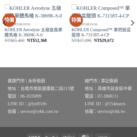
特價
特價
衛浴 BATHROOM
衛浴 BATHROOM
KOHLER Aerodyne 五級旋風單
KOHLER Composed™ 單把臉盆
體馬桶 K-3869K-S-0
龍頭 K-73158T-4-CP
原
目
原
目
NT$
65,460
NT$
52,368
NT$
37,090
NT$
29,672
始
前
始
前
價
價
價
價
格：
格：
格：
格：
0。
NT$65,460。
NT$52,368。
NT$37,090。
NT$29,672
健康門市 | 永昕衛廚
總門市 | 章記衛廚
地址：台南市南區健康路二段213號
地址：高雄市前金區中華三路
電話：06-2635899
電話：07-2868111
LINE ID：@lys9118v
LINE ID：@154mavis
信箱：service@ysbk.com.tw
信箱：service@cbk.tw