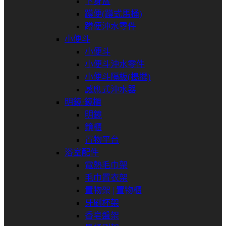
下身盆
蹲便(蹲式馬桶)
蹲便沖水零件
小便斗
小便斗
小便斗沖水零件
小便斗隔板(搗擺)
感應式沖水器
明鏡⋅鏡櫃
明鏡
鏡櫃
置物平台
浴室配件
電熱毛巾架
毛巾置衣架
置物架 | 置物櫃
牙刷杯架
香皂盤架