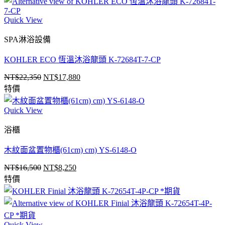
格：
格：
NT$20,590。
NT$16,472。
Quick View
SPA淋浴設備
KOHLER ECO 恆溫沐浴龍頭 K-72684T-7-CP
NT$
22,350
NT$
17,880
原
目
特價
始
前
價
價
Quick View
格：
格：
NT$22,350。
NT$17,880。
浴櫃
木紋面盆置物櫃(61cm) cm) YS-6148-O
NT$
16,500
NT$
8,250
原
目
特價
始
前
價
價
格：
格：
NT$16,500。
NT$8,250。
Quick View