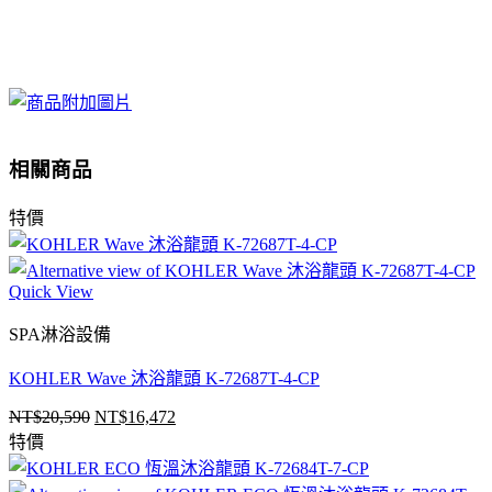
相關商品
特價
Quick View
SPA淋浴設備
KOHLER Wave 沐浴龍頭 K-72687T-4-CP
NT$
20,590
NT$
16,472
原
目
特價
始
前
價
價