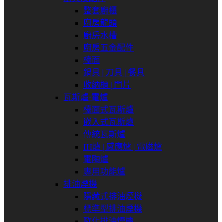
整套廚櫃
廚房龍頭
廚房水槽
廚房五金配件
檯面
鍋具 | 刀具 | 餐具
收納櫃 | 門片
瓦斯爐⋅電爐
檯面式瓦斯爐
嵌入式瓦斯爐
傳統瓦斯爐
IH爐 | 感應爐 | 電磁爐
電陶爐
專用功能爐
排油煙機
隱藏式排油煙機
標準型排油煙機
歐化排油煙機