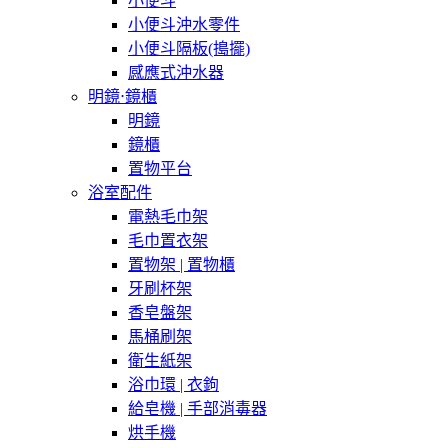
小便斗
小便斗沖水零件
小便斗隔板(搗擺)
感應式沖水器
明鏡⋅鏡櫃
明鏡
鏡櫃
置物平台
浴室配件
電熱毛巾架
毛巾置衣架
置物架 | 置物櫃
牙刷杯架
香皂盤架
馬桶刷架
衛生紙架
浴巾環 | 衣鉤
給皂機 | 手部消毒器
烘手機