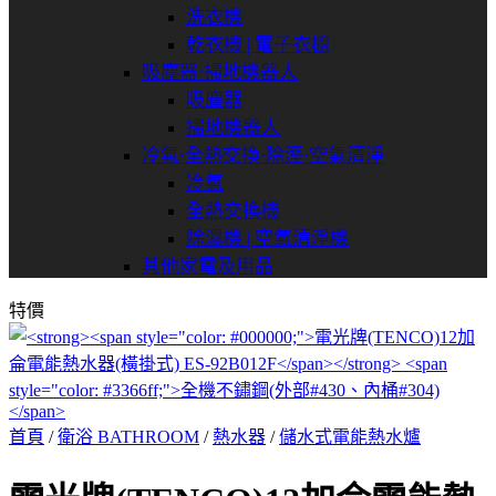
洗衣機
乾衣機 | 電子衣櫥
吸塵器⋅掃地機器人
吸塵器
掃地機器人
冷氣⋅全熱交換⋅除溼⋅空氣清淨
冷氣
全熱交換機
除濕機 | 空氣清淨機
其他家電及用品
特價
首頁
/
衛浴 BATHROOM
/
熱水器
/
儲水式電能熱水爐