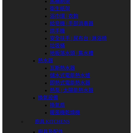
馬桶刷架
衛生紙架
浴巾環 | 衣鉤
給皂機 | 手部消毒器
烘手機
安全扶手 | 尿布台 | 淋浴椅
垃圾桶
地板落水頭 | 集水槽
熱水器
瓦斯熱水器
儲水式電能熱水爐
即熱式電能熱水器
熱泵 | 太陽能熱水器
換氣設備
換氣扇
暖風機乾燥機
廚具 KITCHENS
廚具及配件