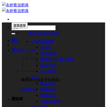
Skip
to
content
選單
選單
搜
衛浴 BATHROOM
尋
關
登入
SPA淋浴設備
鍵
淋浴柱
購物車 /
NT$
0
字:
沐浴龍頭
蓮蓬頭 | 花灑 | 滑桿
淋浴拉門
SPA⋅桑拿
浴缸
購物車內沒有任何商品。
獨立浴缸
無牆浴缸
回到商店
按摩浴缸
購物車
小型泡澡桶