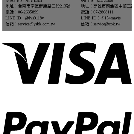
健康門市 | 永昕衛廚
總門市 | 章記衛廚
始
前
地址：台南市南區健康路二段213號
地址：高雄市前金區中華三路
價
價
電話：06-2635899
電話：07-2868111
格：
格：
LINE ID：@lys9118v
LINE ID：@154mavis
NT$52,530。
NT$42,024。
信箱：service@ysbk.com.tw
信箱：service@cbk.tw
V
P