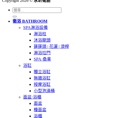
Copyright 2026 ©
永昕衛廚
搜
尋
衛浴 BATHROOM
關
SPA淋浴設備
鍵
淋浴柱
字:
沐浴龍頭
蓮蓬頭 | 花灑 | 滑桿
淋浴拉門
SPA⋅桑拿
浴缸
獨立浴缸
無牆浴缸
按摩浴缸
小型泡澡桶
面盆⋅浴櫃
面盆
檯面盆
浴櫃