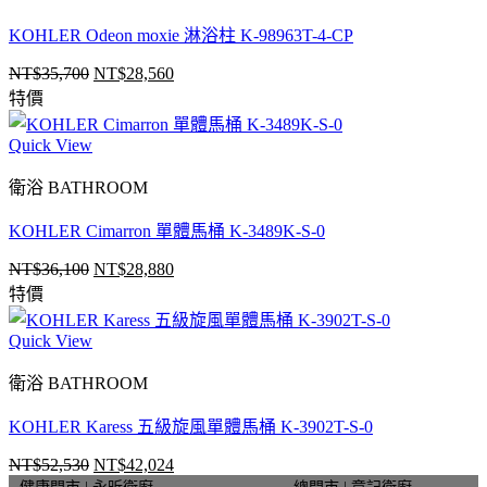
KOHLER Odeon moxie 淋浴柱 K-98963T-4-CP
NT$
35,700
NT$
28,560
原
目
特價
始
前
價
價
Quick View
格：
格：
NT$35,700。
NT$28,560。
衛浴 BATHROOM
KOHLER Cimarron 單體馬桶 K-3489K-S-0
NT$
36,100
NT$
28,880
原
目
特價
始
前
價
價
Quick View
格：
格：
NT$36,100。
NT$28,880。
衛浴 BATHROOM
KOHLER Karess 五級旋風單體馬桶 K-3902T-S-0
NT$
52,530
NT$
42,024
原
目