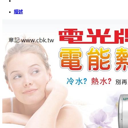
熱
描述
水
器
(橫
掛
式)
ES-
92B012F
全
機
不
鏽
鋼
(外
部
#430、
內
桶
#304)