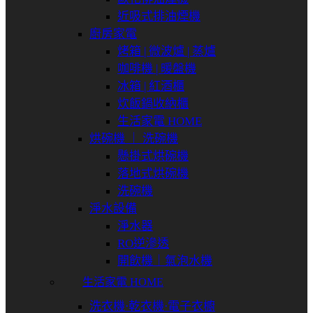
近吸式排油煙機
廚房家電
烤箱 | 微波爐 | 蒸爐
咖啡機 | 暖盤機
冰箱 | 紅酒櫃
炊飯鍋收納櫃
生活家電 HOME
烘碗機 ｜ 洗碗機
懸掛式烘碗機
落地式烘碗機
洗碗機
淨水設備
淨水器
RO逆滲透
開飲機｜氣泡水機
生活家電 HOME
洗衣機⋅乾衣機⋅電子衣櫥