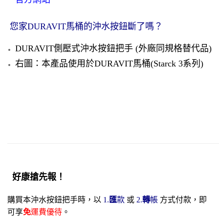
您家DURAVIT馬桶的沖水按鈕斷了嗎？
DURAVIT側壓式沖水按鈕把手 (外廠同規格替代品)
右圖：本產品使用於DURAVIT馬桶(Starck 3系列)
好康搶先報！
購買本沖水按鈕把手時，以
1.
匯
款
或
2.
轉
帳
方式付款，
即
可享
免
運費優待
。