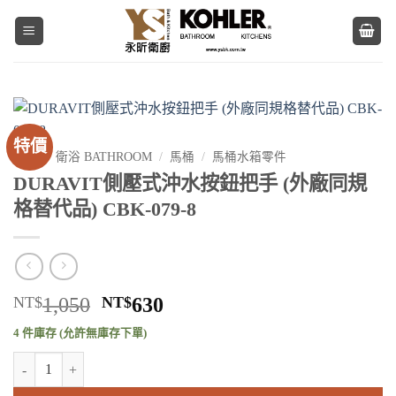
Skip
to
content
特價
首頁
/
衛浴 BATHROOM
/
馬桶
/
馬桶水箱零件
DURAVIT側壓式沖水按鈕把手 (外廠同規
格替代品) CBK-079-8
原
目
NT$
1,050
NT$
630
始
前
4 件庫存 (允許無庫存下單)
價
價
DURAVIT側壓式沖水按鈕把手 (外廠同規格替代品) CBK-079-8 數量
格：
格：
NT$1,050。
NT$630。