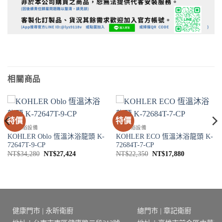
相關商品
特價
特價
SPA淋浴設備
SPA淋浴設備
KOHLER Oblo 恆溫沐浴龍頭 K-
KOHLER ECO 恆溫沐浴龍頭 K-
72647T-9-CP
72684T-7-CP
原
目
原
目
NT$
34,280
NT$
27,424
NT$
22,350
NT$
17,880
始
前
始
前
價
價
價
價
格：
格：
格：
格：
2。
NT$34,280。
NT$27,424。
NT$22,350。
NT$17,880
健康門市 | 永昕衛廚
總門市 | 章記衛廚