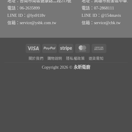
地址：台南市南區健康路二段213號
地址：高雄市前金區中華三路
電話：06-2635899
電話：07-2868111
LINE ID：@lys9118v
LINE ID：@154mavis
信箱：service@ysbk.com.tw
信箱：service@cbk.tw
Visa
PayPal
Stripe
MasterCard
Cash
On
關於我們
購物說明
隱私權政策
退貨需知
Delivery
Copyright 2026 ©
永昕衛廚