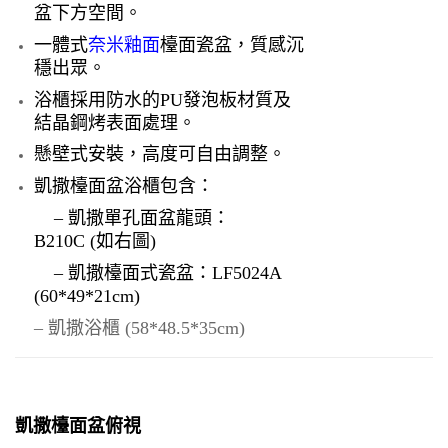
盆下方空間。
一體式
奈米釉面
檯面瓷盆，質感沉
穩出眾。
浴櫃採用防水的PU發泡板材質及
結晶鋼烤表面處理。
懸壁式安裝，高度可自由調整。
凱撒檯面盆浴櫃包含：
– 凱撒單孔面盆龍頭：
B210C (如右圖)
– 凱撒檯面式瓷盆：LF5024A
(60*49*21cm)
– 凱撒浴櫃 (58*48.5*35cm)
凱撒檯面盆俯視