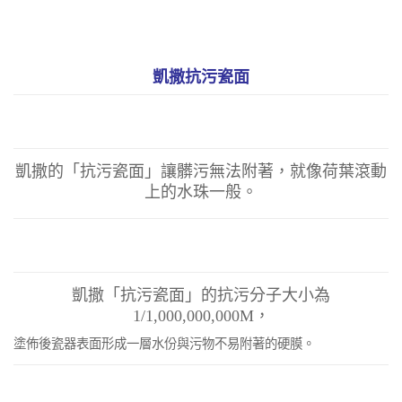
凱撒抗污瓷面
凱撒的「抗污瓷面」讓髒污無法附著，就像荷葉滾動
上的水珠一般。
凱撒「抗污瓷面」的抗污分子大小為
1/1,000,000,000M，
塗佈後瓷器表面形成一層水份與污物不易附著的硬膜。