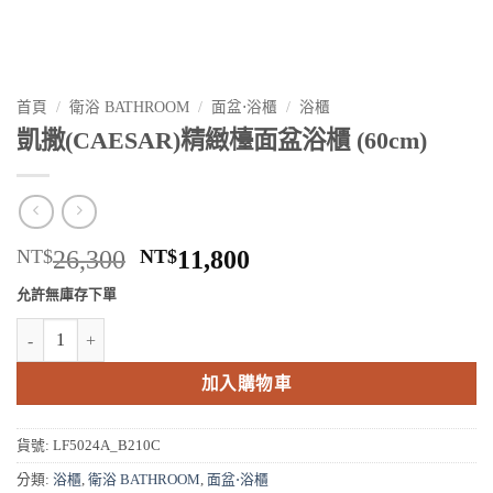
首頁
/
衛浴 BATHROOM
/
面盆⋅浴櫃
/
浴櫃
凱撒(CAESAR)精緻檯面盆浴櫃 (60cm)
原
目
NT$
26,300
NT$
11,800
始
前
允許無庫存下單
價
價
凱撒(CAESAR)精緻檯面盆浴櫃 (60cm) 數量
格：
格：
NT$26,300。
NT$11,800。
加入購物車
貨號:
LF5024A_B210C
分類:
浴櫃
,
衛浴 BATHROOM
,
面盆⋅浴櫃