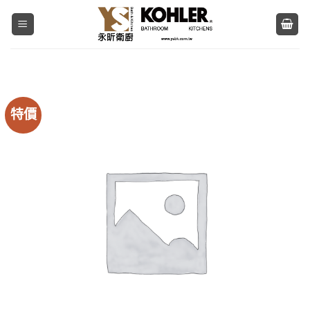
Skip
to
content
特價