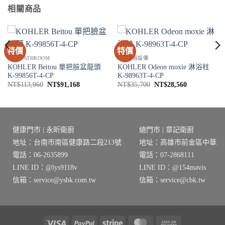
相關商品
特價
特價
衛浴 BATHROOM
SPA淋浴設備
KOHLER Beitou 單把臉盆龍頭
KOHLER Odeon moxie 淋浴柱
K-99856T-4-CP
K-98963T-4-CP
原
目
原
目
NT$
113,960
NT$
91,168
NT$
35,700
NT$
28,560
始
前
始
前
價
價
價
價
格：
格：
格：
格：
8。
NT$113,960。
NT$91,168。
NT$35,700。
NT$28,560
健康門市 | 永昕衛廚
總門市 | 章記衛廚
地址：台南市南區健康路二段213號
地址：高雄市前金區中華三路
電話：06-2635899
電話：07-2868111
LINE ID：@lys9118v
LINE ID：@154mavis
信箱：service@ysbk.com.tw
信箱：service@cbk.tw
Visa
PayPal
Stripe
MasterCard
Cash