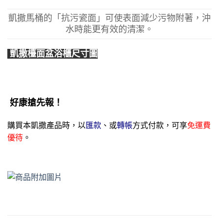
凱撒馬桶的「抗污瓷面」可使表面減少污物附著，沖
水時能更有效的清潔。
凱撒檯面盆浴櫃尺寸圖
好康搶先報！
購買本凱撒產品時，以
匯款
、或
轉帳
方式付款，
可享
免運費
優待
。