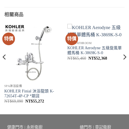
相關商品
特價
特價
衛浴 BATHROOM
KOHLER Aerodyne 五級旋風單
體馬桶 K-3869K-S-0
原
目
NT$
65,460
NT$
52,368
始
前
價
價
格：
格：
68。
NT$65,460。
NT$52,368
SPA淋浴設備
KOHLER Finial 沐浴龍頭 K-
72654T-4P-CP *期貨
原
目
NT$
69,090
NT$
55,272
始
前
價
價
格：
格：
NT$69,090。
NT$55,272。
健康門市 | 永昕衛廚
總門市 | 章記衛廚