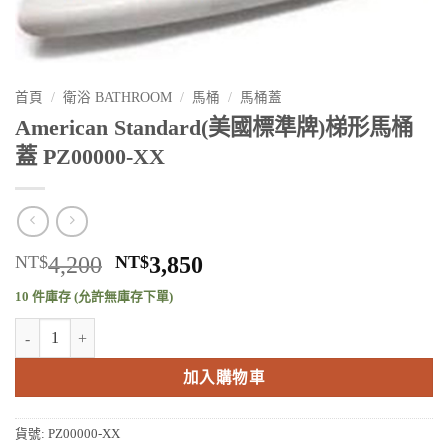
首頁
/
衛浴 BATHROOM
/
馬桶
/
馬桶蓋
American Standard(美國標準牌)梯形馬桶
蓋 PZ00000-XX
原
目
NT$
4,200
NT$
3,850
始
前
10 件庫存 (允許無庫存下單)
價
價
American Standard(美國標準牌)梯形馬桶蓋 PZ00000-XX 數量
格：
格：
NT$4,200。
NT$3,850。
加入購物車
貨號:
PZ00000-XX