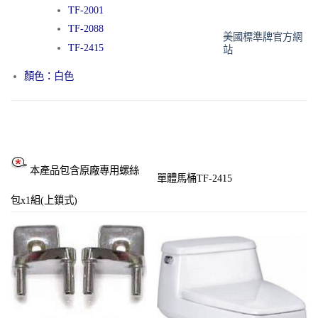
TF-2001
TF-2088
美國標準牌
官
方網
TF-2415
站
顏色：白色
本產品包含原廠專用螺絲
單體馬桶TF-2415
包x1組(上鎖式)