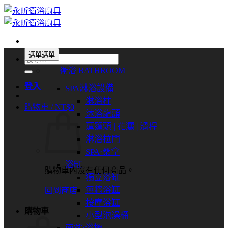
Skip
to
content
選單
選單
搜
衛浴 BATHROOM
尋
關
登入
SPA淋浴設備
鍵
淋浴柱
購物車 /
NT$
0
字:
沐浴龍頭
蓮蓬頭 | 花灑 | 滑桿
淋浴拉門
SPA⋅桑拿
浴缸
購物車內沒有任何商品。
獨立浴缸
無牆浴缸
回到商店
按摩浴缸
購物車
小型泡澡桶