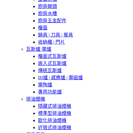
廚房龍頭
廚房水槽
廚房五金配件
檯面
鍋具 | 刀具 | 餐具
收納櫃 | 門片
瓦斯爐⋅電爐
檯面式瓦斯爐
嵌入式瓦斯爐
傳統瓦斯爐
IH爐 | 感應爐 | 電磁爐
電陶爐
專用功能爐
排油煙機
隱藏式排油煙機
標準型排油煙機
歐化排油煙機
近吸式排油煙機