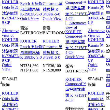
Quick View
Quick View
衛浴
衛浴
Qu
BATHROOM
BATHROOM
V
KOHLER
KOHLER
S
Reach 五級旋
Cimarron 單
風單體馬桶
體馬桶 K-
Quick View
K-3983K-S-0
3489K-S-0
K
O
Quick
Quick
NT$
51,360
NT$
36,100
衛浴
View
View
m
NT$
41,088
NT$
28,880
原
目
原
目
BATHROOM
浴
始
前
始
前
SPA淋浴
SPA淋浴
KOHLER
98
M
價
價
價
價
Composed™
設備
設備
C
格：
格：
格：
格：
單把臉盆龍
KOHLER
KOHLER
N
NT$51,360。
NT$41,088。
NT$36,100。
NT$28,880。
頭 K-73158T-
三
N
原
Oblo 恆溫
Kumin 沐
4-CP
始
沐浴龍頭
浴龍頭 K-
NT$
37,090
K-72647T-
99460T-4-