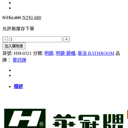
NT$
2,400
NT$
1,680
原
目
始
前
允許無庫存下單
價
價
格：
格：
華
NT$2,400。
NT$1,680。
加入購物車
冠
貨號:
HM-0321
分類:
明鏡
,
明鏡⋅鏡櫃
,
衛浴 BATHROOM
品
牌
牌：
華冠牌
精
選
明
鏡
(80x60cm)
描述
數
量