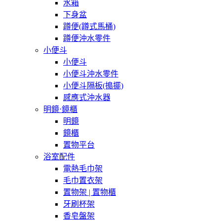
水箱
下身盆
蹲便(蹲式馬桶)
蹲便沖水零件
小便斗
小便斗
小便斗沖水零件
小便斗隔板(搗擺)
感應式沖水器
明鏡⋅鏡櫃
明鏡
鏡櫃
置物平台
浴室配件
電熱毛巾架
毛巾置衣架
置物架 | 置物櫃
牙刷杯架
香皂盤架