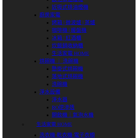
近吸式排油煙機
廚房家電
烤箱 | 微波爐 | 蒸爐
咖啡機 | 暖盤機
冰箱 | 紅酒櫃
炊飯鍋收納櫃
生活家電 HOME
烘碗機 ｜ 洗碗機
懸掛式烘碗機
落地式烘碗機
洗碗機
淨水設備
淨水器
RO逆滲透
開飲機｜氣泡水機
生活家電 HOME
洗衣機⋅乾衣機⋅電子衣櫥