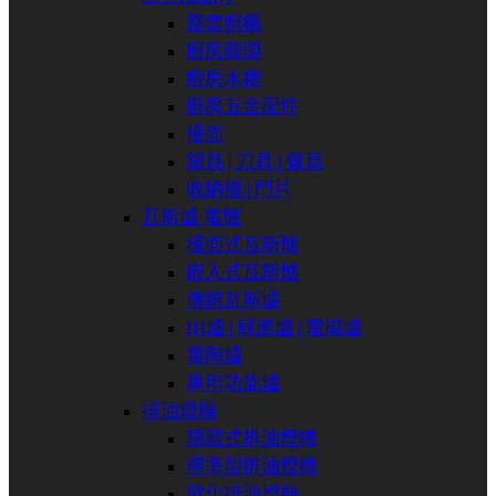
整套廚櫃
廚房龍頭
廚房水槽
廚房五金配件
檯面
鍋具 | 刀具 | 餐具
收納櫃 | 門片
瓦斯爐⋅電爐
檯面式瓦斯爐
嵌入式瓦斯爐
傳統瓦斯爐
IH爐 | 感應爐 | 電磁爐
電陶爐
專用功能爐
排油煙機
隱藏式排油煙機
標準型排油煙機
歐化排油煙機