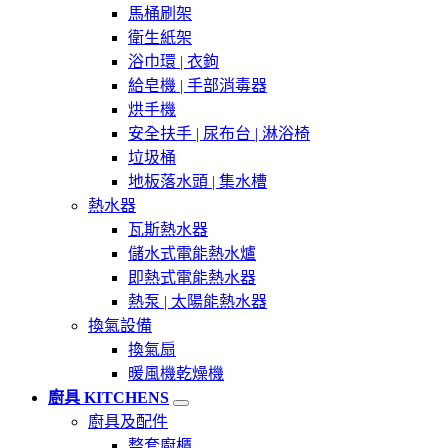
馬桶刷架
衛生紙架
浴巾環 | 衣鉤
給皂機 | 手部消毒器
烘手機
安全扶手 | 尿布台 | 淋浴椅
垃圾桶
地板落水頭 | 集水槽
熱水器
瓦斯熱水器
儲水式電能熱水爐
即熱式電能熱水器
熱泵 | 太陽能熱水器
換氣設備
換氣扇
暖風機乾燥機
廚具 KITCHENS
廚具及配件
整套廚櫃