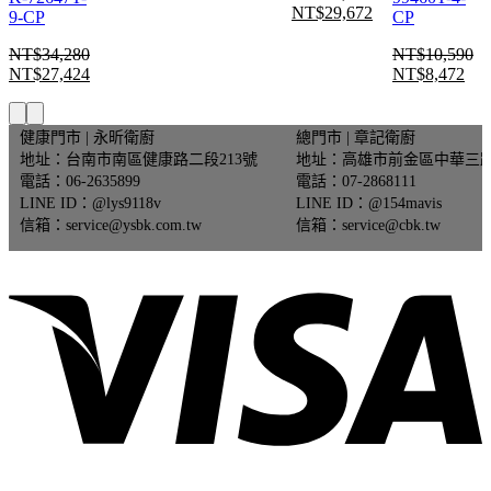
價
NT$
29,672
-
9-CP
原
目
CP
格
始
前
NT$
34,280
NT$
10,590
N
價
價
NT$
27,424
NT$
8,472
原
目
原
目
目
格：
格：
始
前
始
前
前
NT$37,090。
NT$29,672。
價
價
價
價
健康門市 | 永昕衛廚
總門市 | 章記衛廚
價
格：
格：
格：
格
地址：台南市南區健康路二段213號
地址：高雄市前金區中華三路
格：
電話：06-2635899
電話：07-2868111
NT$34,280。
NT$27,424。
NT$10,590。
NT
。
T$46,848。
LINE ID：@lys9118v
LINE ID：@154mavis
信箱：service@ysbk.com.tw
信箱：service@cbk.tw
V