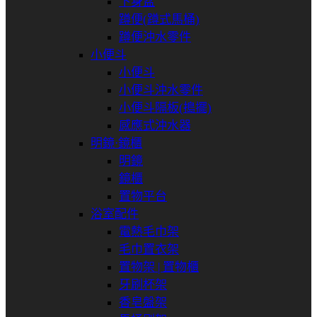
下身盆
蹲便(蹲式馬桶)
蹲便沖水零件
小便斗
小便斗
小便斗沖水零件
小便斗隔板(搗擺)
感應式沖水器
明鏡⋅鏡櫃
明鏡
鏡櫃
置物平台
浴室配件
電熱毛巾架
毛巾置衣架
置物架 | 置物櫃
牙刷杯架
香皂盤架