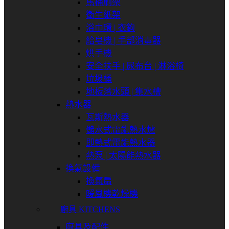
馬桶刷架
衛生紙架
浴巾環 | 衣鉤
給皂機 | 手部消毒器
烘手機
安全扶手 | 尿布台 | 淋浴椅
垃圾桶
地板落水頭 | 集水槽
熱水器
瓦斯熱水器
儲水式電能熱水爐
即熱式電能熱水器
熱泵 | 太陽能熱水器
換氣設備
換氣扇
暖風機乾燥機
廚具 KITCHENS
廚具及配件