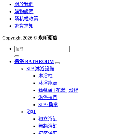
關於我們
購物說明
隱私權政策
退貨需知
Copyright 2026 ©
永昕衛廚
搜
尋
衛浴 BATHROOM
關
SPA淋浴設備
鍵
淋浴柱
字:
沐浴龍頭
蓮蓬頭 | 花灑 | 滑桿
淋浴拉門
SPA⋅桑拿
浴缸
獨立浴缸
無牆浴缸
按摩浴缸