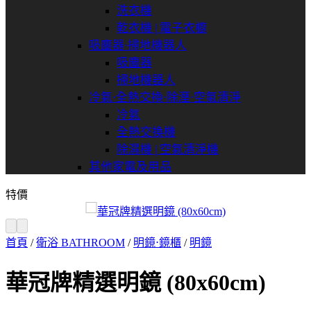
洗衣機
乾衣機 | 電子衣櫥
吸塵器⋅掃地機器人
吸塵器
掃地機器人
冷氣⋅全熱交換⋅除溼⋅空氣清淨
冷氣
全熱交換機
除濕機 | 空氣清淨機
其他家電及用品
特價
首頁
/
衛浴 BATHROOM
/
明鏡⋅鏡櫃
/
明鏡
華冠牌精選明鏡 (80x60cm)