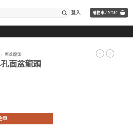
登入
購物車 /
NT$
0
/
面盆龍頭
)單孔面盆龍頭
目
前
0C 數量
價
格：
物車
00。
NT$4,360。