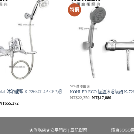
特價
SPA淋浴設備
nial 沐浴龍頭 K-72654T-4P-CP *期
KOHLER ECO 恆溫沐浴龍頭 K-7268
原
目
NT$
22,350
NT$
17,880
始
前
原
目
NT$
55,272
價
價
始
前
格：
格：
價
價
NT$22,350。
NT$17,880
格：
格：
NT$69,090。
NT$55,272。
★旗艦店★安平門市 | 章記衛廚
遠東SOGO百