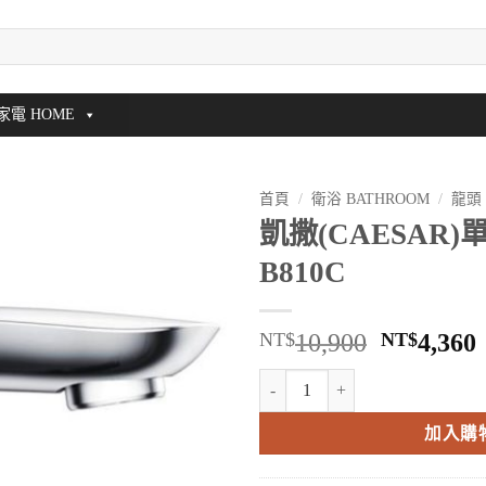
家電 HOME
首頁
/
衛浴 BATHROOM
/
龍頭
凱撒(CAESAR
B810C
原
NT$
10,900
NT$
4,360
始
凱撒(CAESAR)單孔面盆龍頭 B81
價
格：
加入購
NT$10,9