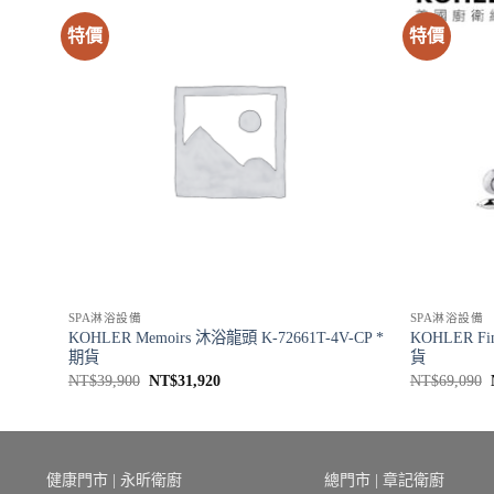
特價
特價
SPA淋浴設備
SPA淋浴設備
7T-4-
KOHLER Memoirs 沐浴龍頭 K-72661T-4V-CP *
KOHLER Fi
期貨
貨
原
目
NT$
39,900
NT$
31,920
NT$
69,090
始
前
價
價
格：
格：
NT$39,900。
NT$31,920。
健康門市 | 永昕衛廚
總門市 | 章記衛廚