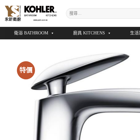
Skip
搜
to
尋
content
關
鍵
衛浴 BATHROOM
廚具 KITCHENS
生活
字:
特價