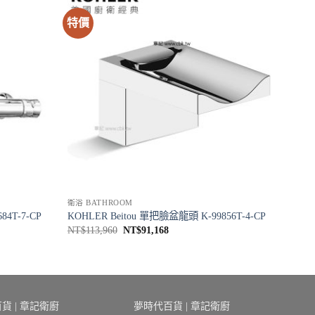
特價
衛浴 BATHROOM
4T-7-CP
KOHLER Beitou 單把臉盆龍頭 K-99856T-4-CP
原
目
NT$
113,960
NT$
91,168
始
前
價
價
格：
格：
。
NT$113,960。
NT$91,168。
貨 | 章記衛廚
夢時代百貨 | 章記衛廚