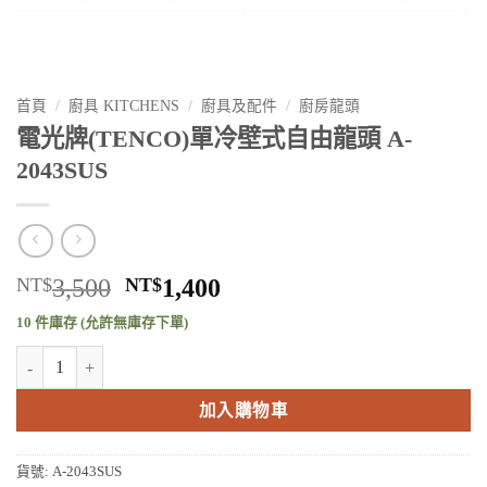
首頁
/
廚具 KITCHENS
/
廚具及配件
/
廚房龍頭
電光牌(TENCO)單冷壁式自由龍頭 A-
2043SUS
原
目
NT$
3,500
NT$
1,400
始
前
10 件庫存 (允許無庫存下單)
價
價
電光牌(TENCO)單冷壁式自由龍頭 A-2043SUS 數量
格：
格：
NT$3,500。
NT$1,400。
加入購物車
貨號:
A-2043SUS