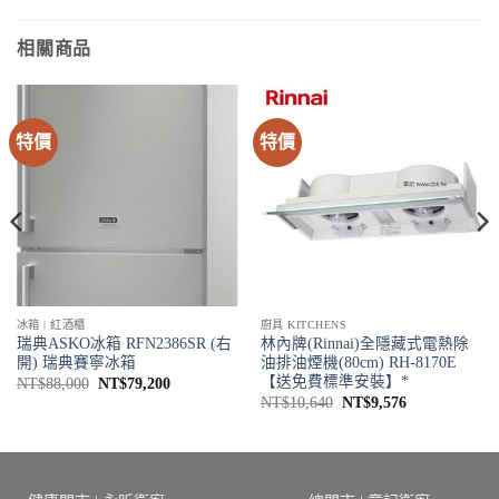
相關商品
特價
特價
冰箱 | 紅酒櫃
廚具 KITCHENS
瑞典ASKO冰箱 RFN2386SR (右
林內牌(Rinnai)全隱藏式電熱除
開) 瑞典賽寧冰箱
油排油煙機(80cm) RH-8170E
【送免費標準安裝】*
原
目
NT$
88,000
NT$
79,200
始
前
原
目
NT$
10,640
NT$
9,576
價
價
始
前
格：
格：
價
價
NT$88,000。
NT$79,200。
格：
格：
4。
NT$10,640。
NT$9,576。