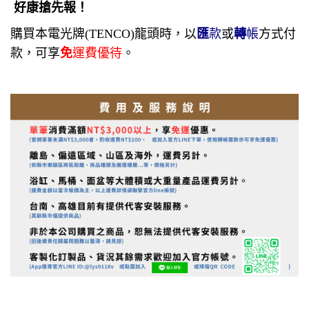
好康搶先報！
購買本電光牌
(TENCO)
龍頭時，以
匯
款
或
轉
帳
方式付
款，
可享
免
運費優待
。