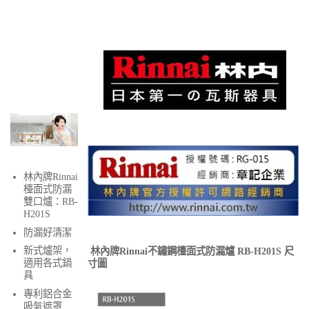
林內牌Rinnai
檯面式防漏
雙口爐：RB-
H201S
防漏好清潔
新式爐架，
林內牌Rinnai不鏽鋼檯面式防漏爐 RB-H201S 尺
適用各式鍋
寸圖
具
專利鋁合金
吸氣遮罩