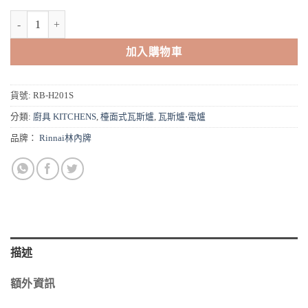
林內牌Rinnai不鏽鋼檯面式防漏爐 RB-H201S 【送免費標準安裝】* 
加入購物車
貨號:
RB-H201S
分類:
廚具 KITCHENS
,
檯面式瓦斯爐
,
瓦斯爐⋅電爐
品牌：
Rinnai林內牌
描述
額外資訊