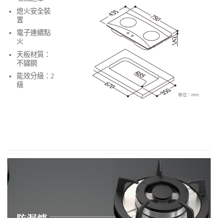
熄火安全裝
置
電子連續點
火
天板材質：
不鏽鋼
能效分級：2
級