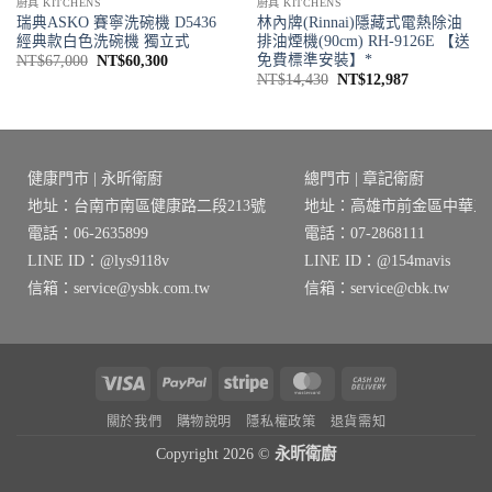
廚具 KITCHENS
廚具 KITCHENS
瑞典ASKO 賽寧洗碗機 D5436
林內牌(Rinnai)隱藏式電熱除油
經典款白色洗碗機 獨立式
排油煙機(90cm) RH-9126E 【送
免費標準安裝】*
原
目
NT$
67,000
NT$
60,300
始
前
原
目
NT$
14,430
NT$
12,987
價
價
始
前
格：
格：
價
價
NT$67,000。
NT$60,300。
格：
格：
2。
NT$14,430。
NT$12,987
健康門市 | 永昕衛廚
總門市 | 章記衛廚
地址：台南市南區健康路二段213號
地址：高雄市前金區中華三路
電話：06-2635899
電話：07-2868111
LINE ID：@lys9118v
LINE ID：@154mavis
信箱：service@ysbk.com.tw
信箱：service@cbk.tw
Visa
PayPal
Stripe
MasterCard
Cash
On
關於我們
購物說明
隱私權政策
退貨需知
Delivery
Copyright 2026 ©
永昕衛廚