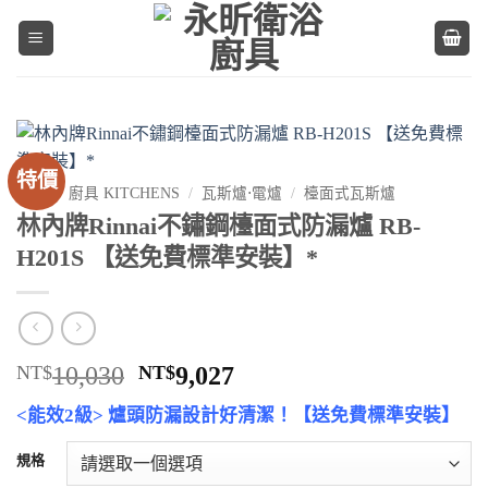
Skip
to
content
特價
首頁
/
廚具 KITCHENS
/
瓦斯爐⋅電爐
/
檯面式瓦斯爐
林內牌Rinnai不鏽鋼檯面式防漏爐 RB-
H201S 【送免費標準安裝】*
原
目
NT$
10,030
NT$
9,027
始
前
<能效2級> 爐頭防漏設計好清潔！【送免費標準安裝】
價
價
格：
格：
規格
NT$10,030。
NT$9,027。