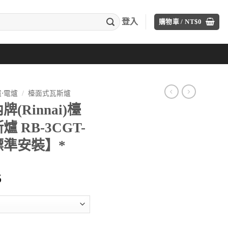
登入
購物車 /
NT$
0
⋅電爐
/
檯面式瓦斯爐
Rinnai)檯
 RB-3CGT-
費標準安裝】*
目
5
前
價
格：
00。
NT$36,295。
式內焰三口瓦斯爐 RB-3CGT-TR(B) 【送免費標準安裝】* 數量