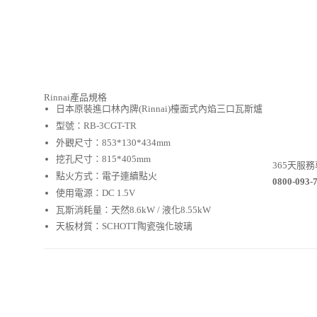
Rinnai產品規格
日本原裝進口林內牌(Rinnai)檯面式內焰三口瓦斯爐
型號：RB-3CGT-TR
外觀尺寸：853*130*434mm
挖孔尺寸：815*405mm
365天服
點火方式：電子連續點火
0800-093-
使用電源：DC 1.5V
瓦斯消耗量：天然8.6kW / 液化8.55kW
天板材質：SCHOTT陶瓷強化玻璃