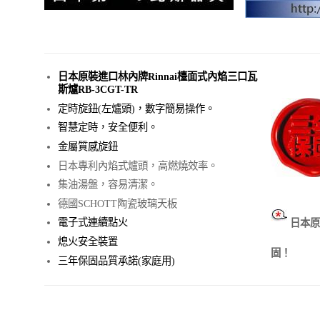
日本原裝進口林內牌Rinnai檯面式內焰三口瓦
斯爐RB-3CGT-TR
定時旋鈕(左爐頭)，數字簡易操作。
智慧定時，安全便利。
金屬質感旋鈕
日本專利內焰式爐頭，高燃燒效率。
集油湯盤，容易清潔。
德國SCHOTT陶瓷玻璃天板
電子式連續點火
日本
熄火安全裝置
固！
三年保固品質承諾(家庭用)