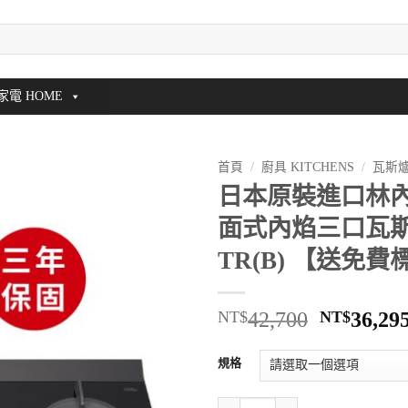
家電 HOME
首頁
/
廚具 KITCHENS
/
瓦斯爐
日本原裝進口林內牌(
面式內焰三口瓦斯爐
TR(B) 【送免
原
NT$
42,700
NT$
36,29
始
價
規格
格：
NT$42,7
日本原裝進口林內牌(Rinnai)檯面