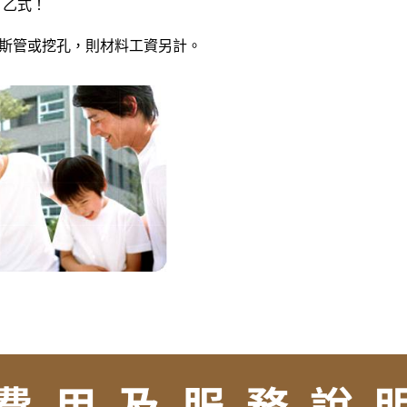
」乙式！
瓦斯管或挖孔，則材料工資另計。