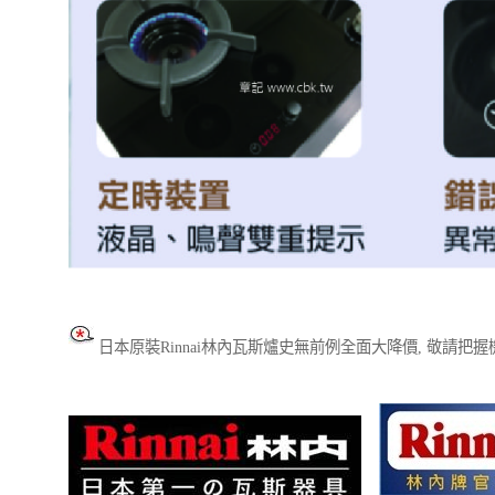
日本原裝Rinnai林內瓦斯爐史無前例全面大降價, 敬請把握