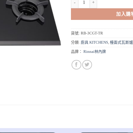
加入購
貨號:
RB-3CGT-TR
分類:
廚具 KITCHENS
,
檯面式瓦斯爐
品牌：
Rinnai林內牌