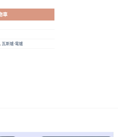
物車
,
瓦斯爐⋅電爐