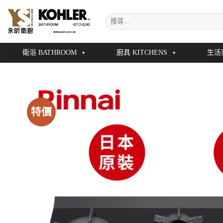
Skip
搜
to
尋
content
關
鍵
衛浴 BATHROOM
廚具 KITCHENS
生活
字:
特價