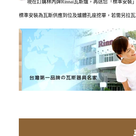
現在訂購林內牌Rinnai瓦斯爐，再送您「標準安裝
標準安裝為瓦斯供應到位及爐體孔座挖畢，若需另拉