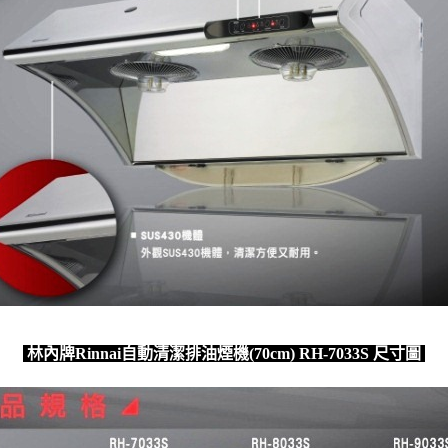
林內牌Rinnai自動清潔排油煙機(70cm) RH-7033S 尺寸圖