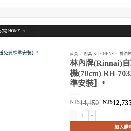
家電 HOME
首頁
/
廚具 KITCHENS
/
排油
林內牌(Rinnai
機(70cm) RH-7
準安裝】*
原
NT$
14,150
NT$
12,73
始
林內牌(Rinnai)自動清潔排油煙機(
價
格：
加入購
NT$14,1