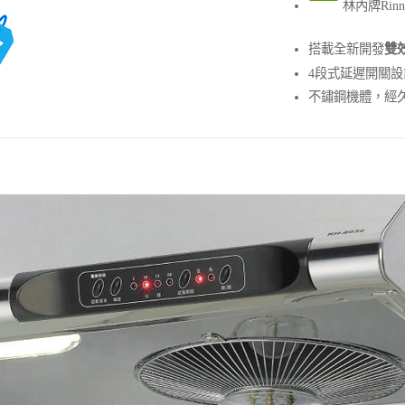
林內牌Rinn
搭載全新開發
雙
4段式延遲開關設
不鏽鋼機體，經