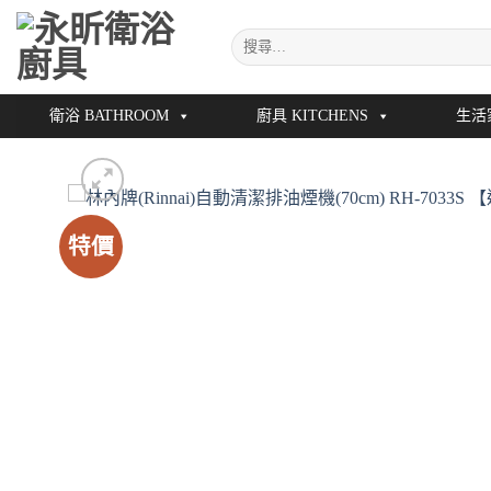
Skip
搜
to
尋
content
關
鍵
衛浴 BATHROOM
廚具 KITCHENS
生活
字:
特價