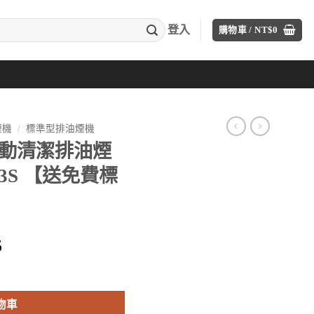
登入
購物車 /
NT$
0
煙機
/
標準型排油煙機
)自動清潔排油煙
033S 【送免費標
目
5
前
70cm) RH-7033S 【送免費標準安裝】* 數量
價
格：
物車
50。
NT$12,735。