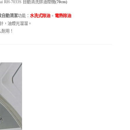
ai RH-7033S 自動清洗排油煙機
(70cm)
效自動清潔
功能：
水洗式除油
+
電熱除油
計，
油煙光溜溜。
久耐用！