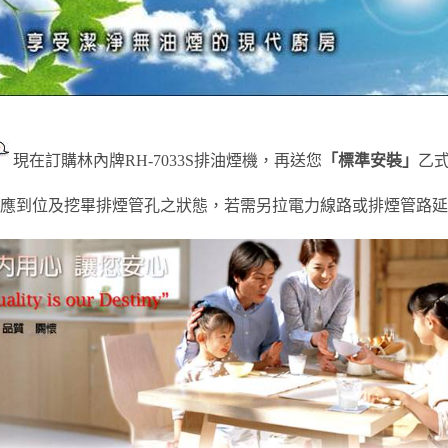
現在訂購林內牌RH-7033S排油煙機，再送您
「標準安裝」
乙
應到位及挖畢排煙管孔之狀態，若需另拉電力線路或排煙管路延