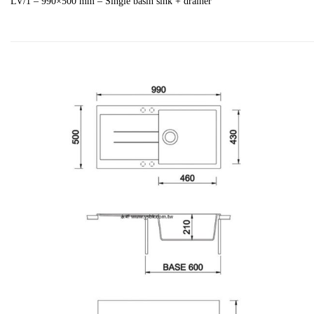
LV/1 – 990×500 mm – Single basin sink + drainer