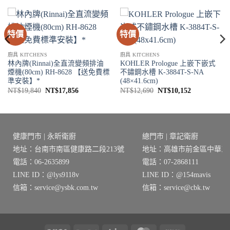
特價
特價
廚具 KITCHENS
廚具 KITCHENS
林內牌(Rinnai)全直流變頻排油
KOHLER Prologue 上嵌下嵌式
煙機(80cm) RH-8628 【送免費標
不鏽鋼水槽 K-3884T-S-NA
準安裝】*
(48×41.6cm)
原
目
原
目
NT$
19,840
NT$
17,856
NT$
12,690
NT$
10,152
始
前
始
前
價
價
價
價
0。
格：
格：
格：
格：
NT$19,840。
NT$17,856。
NT$12,690。
NT$10,152
健康門市 | 永昕衛廚
總門市 | 章記衛廚
地址：台南市南區健康路二段213號
地址：高雄市前金區中華三路
電話：06-2635899
電話：07-2868111
LINE ID：@lys9118v
LINE ID：@154mavis
信箱：service@ysbk.com.tw
信箱：service@cbk.tw