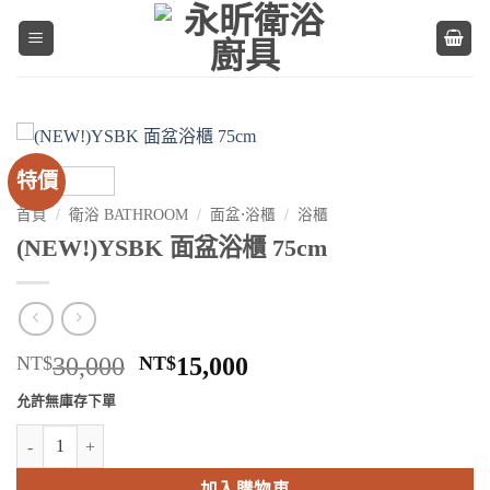
Skip
to
content
特價
首頁
/
衛浴 BATHROOM
/
面盆⋅浴櫃
/
浴櫃
(NEW!)YSBK 面盆浴櫃 75cm
原
目
NT$
30,000
NT$
15,000
始
前
允許無庫存下單
價
價
(NEW!)YSBK 面盆浴櫃 75cm 數量
格：
格：
NT$30,000。
NT$15,000。
加入購物車