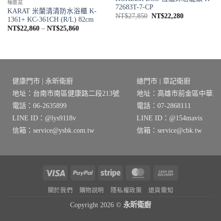
檯面盆
72683T-7-CP
KARAT 米蘭清清防水浴櫃 K-
原
目
NT$
27,850
NT$
22,280
1361+ KC-361CH (R/L) 82cm
始
前
價
NT$
22,860
–
NT$
25,860
價
價
格
格：
格：
範
NT$27,850。
NT$22,280
圍：
NT$22,860
到
6。
NT$25,860
健康門市 | 永昕衛廚
總門市 | 章記衛廚
地址：台南市南區健康路二段213號
地址：高雄市前金區中華三路
電話：06-2635899
電話：07-2868111
LINE ID：@lys9118v
LINE ID：@154mavis
信箱：service@ysbk.com.tw
信箱：service@cbk.tw
Visa
PayPal
Stripe
MasterCard
Cash
On
關於我們
購物說明
隱私權政策
退貨需知
Delivery
Copyright 2026 ©
永昕衛廚