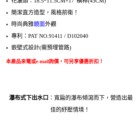
花灑頭：18.5*11.5CM+17″橫桿(43CM)
簡潔直方造型
，風格前衛！
時尚典雅
鏡面
外觀
專利：PAT NO.91411 / D102040
嵌壁式設計(需預埋管路)
本產品來電或e-mail詢價，可另享優惠折扣！
瀑布式下出水口
：寬扁的瀑布傾瀉而下，營造出最
佳的紓壓情境！