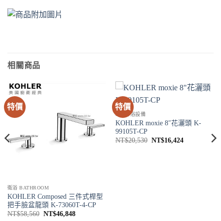
相關商品
特價
特價
SPA淋浴設備
KOHLER moxie 8″花灑頭 K-
99105T-CP
原
目
NT$
20,530
NT$
16,424
始
前
價
價
格：
格：
NT$20,530。
NT$16,424
衛浴 BATHROOM
KOHLER Composed 三件式桿型
把手臉盆龍頭 K-73060T-4-CP
原
目
NT$
58,560
NT$
46,848
始
前