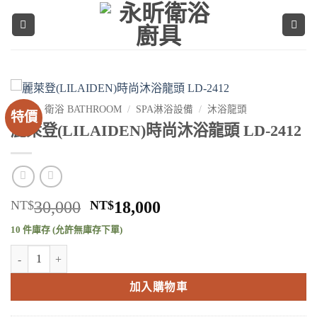
Skip
to
content
首頁
/
衛浴 BATHROOM
/
SPA淋浴設備
/
沐浴龍頭
特價
麗萊登(LILAIDEN)時尚沐浴龍頭 LD-2412
原
目
NT$
30,000
NT$
18,000
始
前
10 件庫存 (允許無庫存下單)
價
價
麗萊登(LILAIDEN)時尚沐浴龍頭 LD-2412 數量
格：
格：
NT$30,000。
NT$18,000。
加入購物車