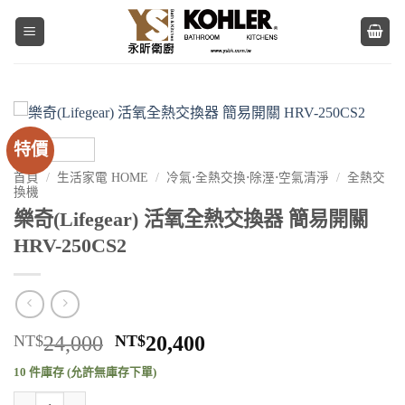
Skip
to
content
特價
首頁
/
生活家電 HOME
/
冷氣⋅全熱交換⋅除溼⋅空氣清淨
/
全熱交
換機
樂奇(Lifegear) 活氧全熱交換器 簡易開關
HRV-250CS2
原
目
NT$
24,000
NT$
20,400
始
前
10 件庫存 (允許無庫存下單)
價
價
樂奇(Lifegear) 活氧全熱交換器 簡易開關 HRV-250CS2 數量