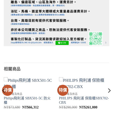
相關商品
特價
特價
其他家電及用品
其他家電及用品
Philips飛利浦 SBX501-5C 防火
PHILIPS 飛利浦 保險櫃SBX702-
櫃
CBX
原
目
原
目
NT$
73,680
NT$
66,312
NT$
290,000
NT$
261,000
始
前
始
前