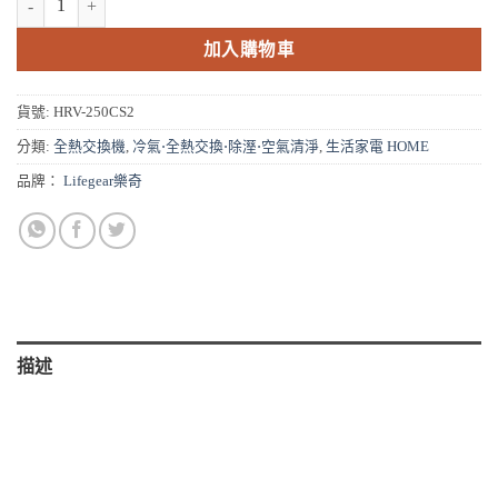
格：
格：
NT$24,000。
NT$20,400。
加入購物車
貨號:
HRV-250CS2
分類:
全熱交換機
,
冷氣⋅全熱交換⋅除溼⋅空氣清淨
,
生活家電 HOME
品牌：
Lifegear樂奇
描述