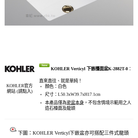
KOHLER Verticyl 下嵌檯面盆K-2882T-0
：
直來直往、就是單純！
KOHLER官方
顏色：白色
網站
(請點入)
尺寸：L50.3xW39.7xH17.1cm
本產品僅為
瓷盆本身
，不包含情境示範用之人
造石檯面及龍頭
下圖：KOHLER Verticyl下嵌盆亦可搭配三件式龍頭