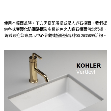
使用本檯面盆時，下方需搭配浴櫃或是人造石檯面，我們提
供各式
客製化
防潮浴櫃
及多種花色之
人造石檯面
供您選擇，
竭誠歡迎您來展示中心參觀或撥服務專線06-2635899洽詢。