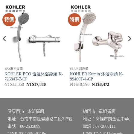
特價
特價
SPA淋浴設備
SPA淋浴設備
KOHLER ECO 恆溫沐浴龍頭 K-
KOHLER Kumin 沐浴龍頭 K-
72684T-7-CP
99460T-4-CP
原
目
原
目
NT$
22,350
NT$
17,880
NT$
10,590
NT$
8,472
始
前
始
前
價
價
價
價
格：
格：
格：
格：
4。
NT$22,350。
NT$17,880。
NT$10,590。
NT$8,472。
健康門市 | 永昕衛廚
總門市 | 章記衛廚
地址：台南市南區健康路二段213號
地址：高雄市前金區中華三路
電話：06-2635899
電話：07-2868111
LINE ID：@lys9118v
LINE ID：@154mavis