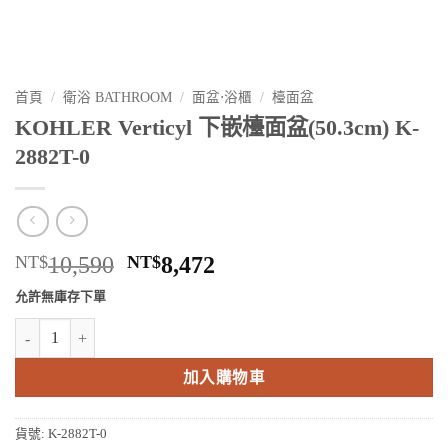
首頁
/
衛浴 BATHROOM
/
面盆⋅浴櫃
/
檯面盆
KOHLER Verticyl 下嵌檯面盆(50.3cm) K-
2882T-0
原
目
NT$
10,590
NT$
8,472
始
前
允許無庫存下單
價
價
KOHLER Verticyl 下嵌檯面盆(50.3cm) K-2882T-0 數量
格：
格：
NT$10,590。
NT$8,472。
加入購物車
貨號:
K-2882T-0