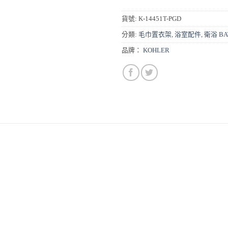
貨號:
K-14451T-PGD
分類:
毛巾置衣架
,
浴室配件
,
衛浴 BA
品牌：
KOHLER