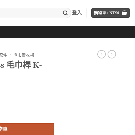
登入
購物車 /
NT$
0
配件
/
毛巾置衣架
ess 毛巾桿 K-
目
前
價
51T-PGD 數量
格：
。
T$7,912。
物車