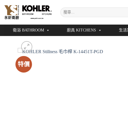
Skip
搜
to
尋
content
關
鍵
衛浴 BATHROOM
廚具 KITCHENS
生活
字:
特價