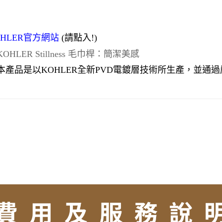
OHLER官方網站
(請點入!)
KOHLER Stillness 毛巾桿：簡潔美感​
本產品是以KOHLER全新PVD電鍍層技術所生產，並通