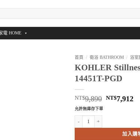
家電 HOME
首頁
/
衛浴 BATHROOM
/
浴室
KOHLER Stilln
14451T-PGD
原
NT$
9,890
NT$
7,912
始
允許無庫存下單
價
KOHLER Stillness 毛巾桿 K-144
格：
NT$9,890
N
加入購