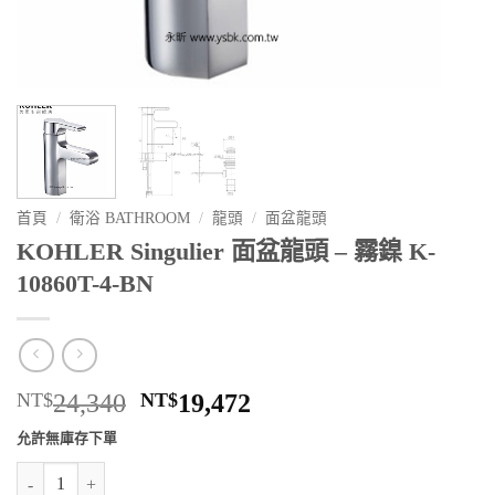
首頁
/
衛浴 BATHROOM
/
龍頭
/
面盆龍頭
KOHLER Singulier 面盆龍頭 – 霧鎳 K-
10860T-4-BN
原
目
NT$
24,340
NT$
19,472
始
前
允許無庫存下單
價
價
KOHLER Singulier 面盆龍頭 - 霧鎳 K-10860T-4-BN 數量
格：
格：