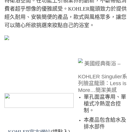
特衛浴空間。在功能上引領業界的創新，不斷帶給消
費者超乎想像的優雅感受。KOHLER龍頭致力於提供
經久耐用、安裝簡便的產品，款式與風格眾多，讓您
可以隨心所欲挑選來妝點自己的浴室。
美國經典衛浴
–
KOHLER Singulier
系
列臉盆龍頭：
Less is
More…
簡潔美感
單孔面盆專用、單
槍式冷熱混合控
制。
本產品包含給水及
排水部件
KOHLER
官方網站
(
請點入
)