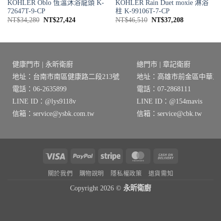
KOHLER Oblo 恆溫沐浴龍頭 K-
KOHLER Rain Duet moxie 淋浴
72647T-9-CP
柱 K-99106T-7-CP
原
目
原
目
NT$
34,280
NT$
27,424
NT$
46,510
NT$
37,208
始
前
始
前
價
價
價
價
格：
格：
格：
格：
NT$34,280。
NT$27,424。
NT$46,510。
NT$37,208
健康門市 | 永昕衛廚
總門市 | 章記衛廚
地址：台南市南區健康路二段213號
地址：高雄市前金區中華三路
電話：06-2635899
電話：07-2868111
LINE ID：@lys9118v
LINE ID：@154mavis
信箱：service@ysbk.com.tw
信箱：service@cbk.tw
Visa
PayPal
Stripe
MasterCard
Cash
On
關於我們
購物說明
隱私權政策
退貨需知
Delivery
Copyright 2026 ©
永昕衛廚