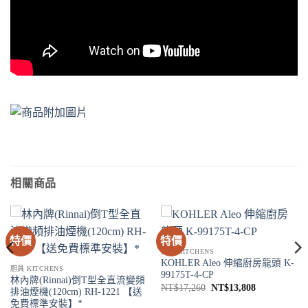
相關商品
特價
特價
廚具 KITCHENS
KOHLER Aleo 伸縮廚房龍頭 K-
廚具 KITCHENS
99175T-4-CP
林內牌(Rinnai)倒T型全直流變頻
原
目
NT$
17,260
NT$
13,808
排油煙機(120cm) RH-1221 【送
始
前
免費標準安裝】*
價
價