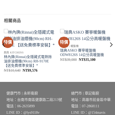
相關商品
特價
特價
咖啡機 | 暖盤機
瑞典ASKO 賽寧暖盤機
廚具 KITCHENS
ODW8126S 14公分高暖盤機
林內牌(Rinnai)全隱藏式電熱除
原
目
NT$
39,000
NT$
35,100
油排油煙機(90cm) RH-9170E
始
前
【送免費標準安裝】*
價
價
格：
格：
原
目
NT$
10,640
NT$
9,576
NT$39,000。
NT$35,100
始
前
價
價
格：
格：
NT$10,640。
NT$9,576。
健康門市 | 永昕衛廚
總門市 | 章記衛廚
地址：台南市南區健康路二段213號
地址：高雄市前金區中華三路
電話：06-2635899
電話：07-2868111
LINE ID：@lys9118v
LINE ID：@154mavis