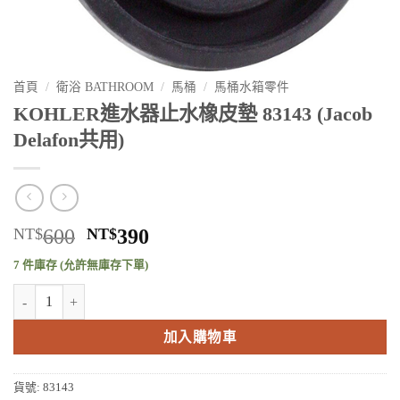
首頁
/
衛浴 BATHROOM
/
馬桶
/
馬桶水箱零件
KOHLER進水器止水橡皮墊 83143 (Jacob
Delafon共用)
原
目
NT$
600
NT$
390
始
前
7 件庫存 (允許無庫存下單)
價
價
KOHLER進水器止水橡皮墊 83143 (Jacob Delafon共用) 數量
格：
格：
NT$600。
NT$390。
加入購物車
貨號:
83143