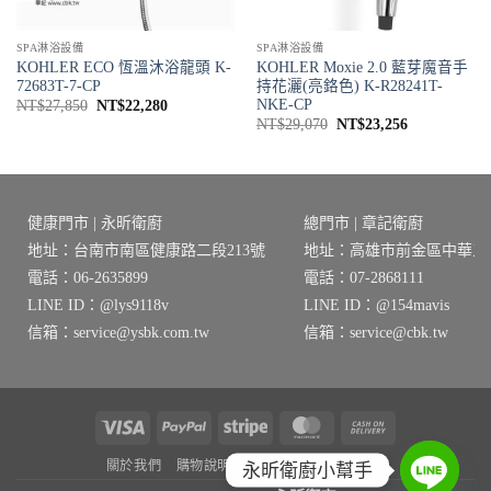
SPA淋浴設備
SPA淋浴設備
KOHLER ECO 恆溫沐浴龍頭 K-
KOHLER Moxie 2.0 藍芽魔音手
72683T-7-CP
持花灑(亮鉻色) K-R28241T-
NKE-CP
原
目
NT$
27,850
NT$
22,280
始
前
原
目
NT$
29,070
NT$
23,256
價
價
始
前
格：
格：
價
價
NT$27,850。
NT$22,280。
格：
格：
NT$29,070。
NT$23,256
健康門市 | 永昕衛廚
總門市 | 章記衛廚
地址：台南市南區健康路二段213號
地址：高雄市前金區中華三路
電話：06-2635899
電話：07-2868111
LINE ID：@lys9118v
LINE ID：@154mavis
信箱：service@ysbk.com.tw
信箱：service@cbk.tw
Visa
PayPal
Stripe
MasterCard
Cash
On
關於我們
購物說明
隱私權政策
退貨需知
永昕衛廚小幫手
Delivery