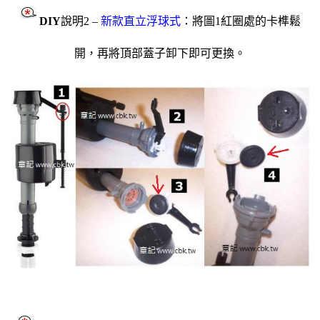
DIY
說明2 –
新款
直立浮球式
：
將圖1紅圈處的卡榫鬆
開，再將頂部蓋子卸下即可更換。