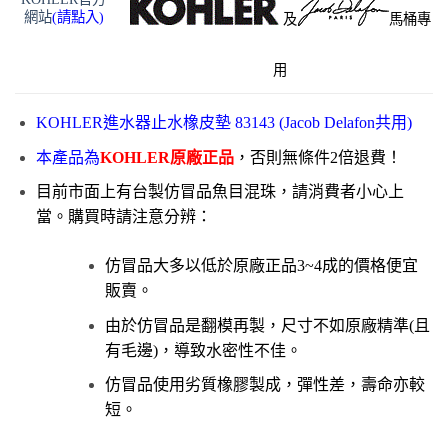
網站
(請點入)
及
馬桶專
用
KOHLER進水器止水橡皮墊 83143 (Jacob Delafon共用)
本產品為
KOHLER原廠正品
，否則無條件2倍退費！
目前市面上有台製仿冒品魚目混珠，請消費者小心上
當。購買時請注意分辨：
仿冒品大多以低於原廠正品3~4成的價格便宜
販賣。
由於仿冒品是翻模再製，尺寸不如原廠精準(且
有毛邊)，導致水密性不佳。
仿冒品使用劣質橡膠製成，彈性差，壽命亦較
短。