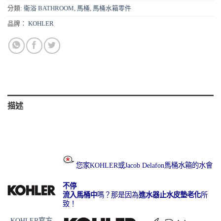
分類:
衛浴 BATHROOM
,
馬桶
,
馬桶水箱零件
品牌：
KOHLER
描述
您家KOHLER或Jacob Delafon馬桶水箱的水會
不停
流入馬桶中
嗎？那是因為
進水器
止水皮墊
老化
所
致！
KOHLER官方