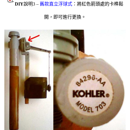
DIY
說明3 –
舊款
直立浮球式
：
將紅色箭頭處的卡榫鬆
開，即可進行更換。