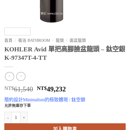
首頁
/
衛浴 BATHROOM
/
龍頭
/
面盆龍頭
KOHLER Avid 單把高腳臉盆龍頭 – 鈦空銀
K-97347T-4-TT
原
目
NT$
61,540
NT$
49,232
始
前
簡約設計Minimalism的極致體現 / 鈦空銀
價
價
允許無庫存下單
格：
格：
KOHLER Avid 單把高腳臉盆龍頭 - 鈦空銀 K-97347T-4-TT 數量
NT$61,540。
NT$49,232。
加入購物車