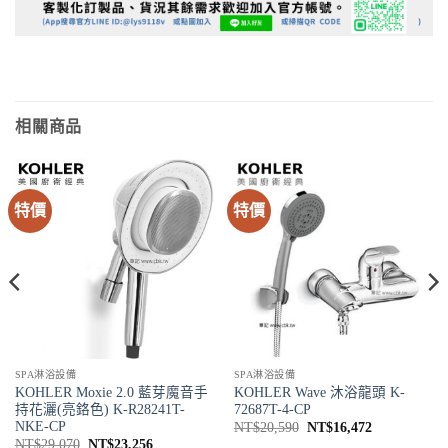
相關商品
特價
特價
0。
SPA淋浴設備
SPA淋浴設備
KOHLER Moxie 2.0 藍芽魔音手
KOHLER Wave 沐浴龍頭 K-
持花灑(亮鉻色) K-R28241T-
72687T-4-CP
NKE-CP
原
目
NT$
20,590
NT$
16,472
始
前
原
目
NT$
29,070
NT$
23,256