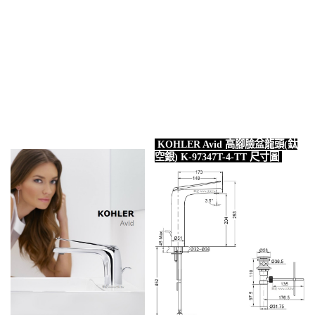
KOHLER Avid 高腳臉盆龍頭(鈦
空銀) K-97347T-4-TT 尺寸圖