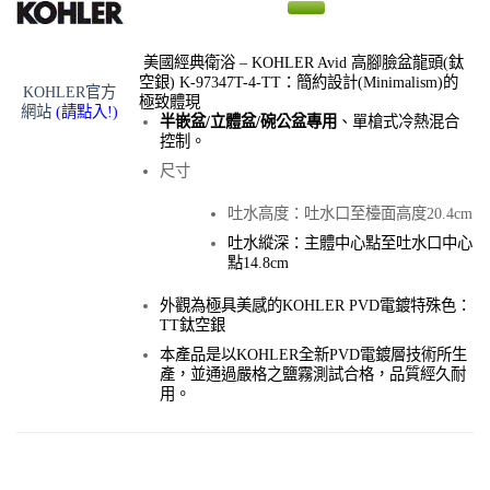
美國經典衛浴 – KOHLER Avid 高腳臉盆龍頭(鈦
空銀) K-97347T-4-TT：簡約設計(Minimalism)的
KOHLER官方
極致體現
網站
(請點入!)
半嵌盆/立體盆/碗公盆專用
、單槍式冷熱混合
控制。
尺寸
吐水高度：吐水口至檯面高度20.4cm
吐水縱深：主體​中心點至吐水口中心
點14.8cm
外觀為極具美感的KOHLER PVD電鍍特殊色：
TT鈦空銀
本產品是以KOHLER全新PVD電鍍層技術所生
產，並通過嚴格之鹽霧測試合格，品質經久耐
用。