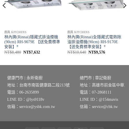
廚具 KITCHENS
廚具 KITCHENS
林內牌(Rinnai)隱藏式排油煙機
林內牌(Rinnai)全隱藏式電熱除
(90cm) RH-9079E 【送免費標準
油排油煙機(90cm) RH-9170E
安裝】*
【送免費標準安裝】*
原
目
原
目
NT$
8,480
NT$
7,632
NT$
10,640
NT$
9,576
始
前
始
前
價
價
價
價
格：
格：
格：
格：
2。
NT$8,480。
NT$7,632。
NT$10,640。
NT$9,576。
健康門市 | 永昕衛廚
總門市 | 章記衛廚
地址：台南市南區健康路二段213號
地址：高雄市前金區中華三路
電話：06-2635899
電話：07-2868111
LINE ID：@lys9118v
LINE ID：@154mavis
信箱：service@ysbk.com.tw
信箱：service@cbk.tw