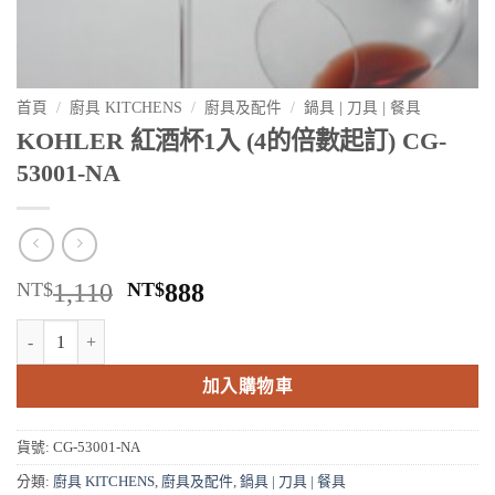
首頁
/
廚具 KITCHENS
/
廚具及配件
/
鍋具 | 刀具 | 餐具
KOHLER 紅酒杯1入 (4的倍數起訂) CG-
53001-NA
原
目
NT$
1,110
NT$
888
始
前
KOHLER 紅酒杯1入 (4的倍數起訂) CG-53001-NA 數量
價
價
格：
格：
加入購物車
NT$1,110。
NT$888。
貨號:
CG-53001-NA
分類:
廚具 KITCHENS
,
廚具及配件
,
鍋具 | 刀具 | 餐具