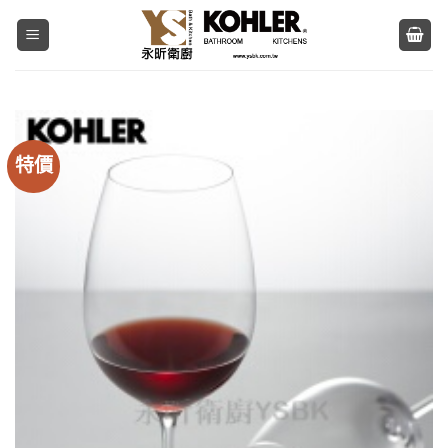
Skip
to
content
特價