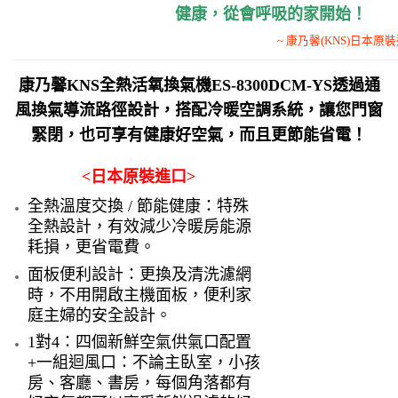
健康，
從會呼吸的家開始！
~ 康乃馨(KNS)日本原裝進
康乃馨KNS全熱活氧換氣機ES-8300DCM-YS透過通
風換氣導流路徑設計，搭配冷暖空調系統，讓您門窗
緊閉，也可享有健康好空氣，而且更節能省電！
<日本原裝進口>
全熱溫度交換 / 節能健康：特殊
全熱設計，有效減少冷暖房能源
耗損，更省電費。
面板便利設計：更換及清洗濾網
時，不用開啟主機面板，便利家
庭主婦的安全設計。
1對4：四個新鮮空氣供氣口配置
+一組迴風口：不論主臥室，小孩
房、客廳、書房，每個角落都有