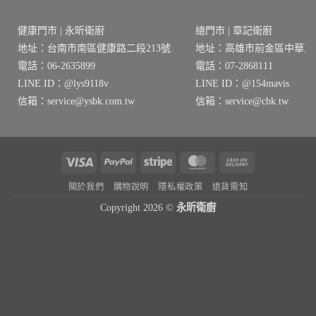
健康門市 | 永昕衛廚
總門市 | 章記衛廚
地址：台南市南區健康路二段213號
地址：高雄市前金區中華三路
電話：06-2635899
電話：07-2868111
LINE ID：@lys9118v
LINE ID：@154mavis
信箱：service@ysbk.com.tw
信箱：service@cbk.tw
Visa
PayPal
Stripe
MasterCard
Cash
On
關於我們
購物說明
隱私權政策
退貨需知
Delivery
Copyright 2026 ©
永昕衛廚