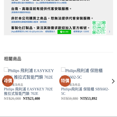
相關商品
特價
特價
其他家電及用品
其他家電及用品
Philips 飛利浦 EASYKEY 702E
Philips飛利浦 保險櫃 SBX602-
推拉式智能門鎖 702E
5C
原
目
原
目
NT$
26,000
NT$
23,400
NT$
59,880
NT$
53,892
始
前
始
前
價
價
價
價
格：
格：
格：
格：
0。
NT$26,000。
NT$23,400。
NT$59,880。
NT$53,892