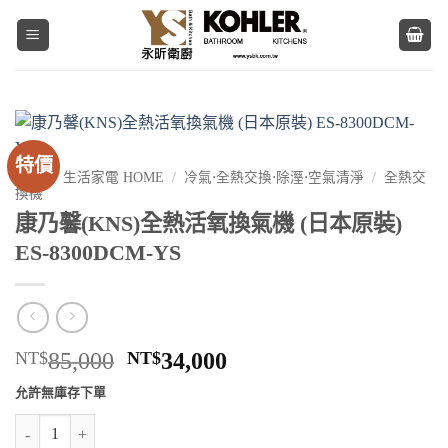
Skip
to
content
特價
首頁
/
生活家電 HOME
/
冷氣⋅全熱交換⋅除溼⋅空氣清淨
/
全熱交
換機
康乃馨(KNS)全熱活氧換氣機 (日本原裝)
ES-8300DCM-YS
原
目
NT$
85,000
NT$
34,000
始
前
允許無庫存下單
價
價
康乃馨(KNS)全熱活氧換氣機 (日本原裝) ES-8300DCM-YS 數量
格：
格：