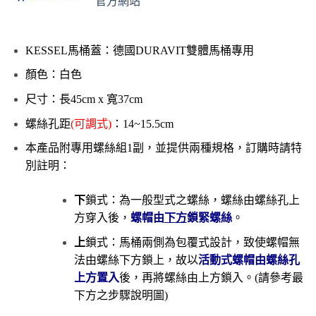
官方網站
KESSEL馬桶蓋：德國DURAVIT雙體馬桶專用
顏色：白色
尺寸：長45cm x 寬37cm
螺絲孔距
(可調式)
：14~15.5cm
本產品附專用螺絲組1副，並提供兩種規格，訂購時請特
別註明：
下
鎖式：為一般型式之螺絲，螺絲由螺絲孔上
方穿入後，
螺帽由
下方
鎖緊螺絲
。
上
鎖式：馬桶兩側為包覆式設計，致使螺帽無
法由螺絲下方鎖上，故以
活動式螺帽由螺絲孔
上方置入
後，再將螺絲由上方鎖入。(請參考最
下方之步驟說明圖)