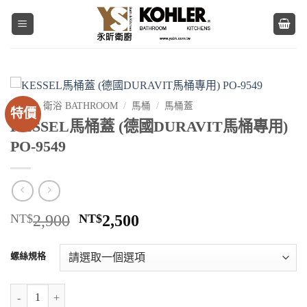
Skip
to
content
首頁
/
衛浴 BATHROOM
/
馬桶
/
馬桶蓋
特價
KESSEL馬桶蓋 (德國DURAVIT馬桶專用)
PO-9549
原
目
NT$
2,900
NT$
2,500
始
前
價
價
螺絲規格
格：
格：
NT$2,900。
NT$2,500。
KESSEL馬桶蓋 (德國DURAVIT馬桶專用) PO-9549 數量