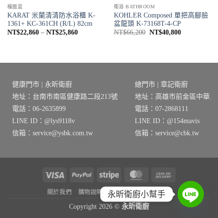
檯面盆
衛浴 BATHROOM
KARAT 米蘭清清防水浴櫃 K-
KOHLER Composed 單把高腳臉
1361+ KC-361CH (R/L) 82cm
盆龍頭 K-73168T-4-CP
價
原
目
NT$
22,860
–
NT$
25,860
NT$
66,200
NT$
40,800
格
始
前
範
價
價
8。
圍：
格：
格：
NT$22,860
NT$66,200。
NT$40,800
到
NT$25,860
健康門市 | 永昕衛廚
總門市 | 章記衛廚
地址：台南市南區健康路二段213號
地址：高雄市前金區中華三路
電話：06-2635899
電話：07-2868111
LINE ID：@lys9118v
LINE ID：@154mavis
信箱：service@ysbk.com.tw
信箱：service@cbk.tw
Visa
PayPal
Stripe
MasterCard
Cash
On
關於我們
購物說明
隱私權政策
退貨需知
永昕衛廚小幫手
Delivery
Copyright 2026 ©
永昕衛廚