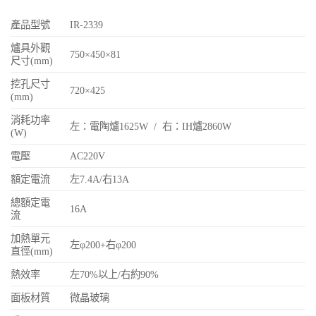
產品型號
IR-2339
爐具外觀
750×450×81
尺寸(mm)
挖孔尺寸
720×425
(mm)
消耗功率
左：電陶爐1625W / 右：IH爐2860W
(W)
電壓
AC220V
額定電流
左7.4A/右13A
總額定電
16A
流
加熱單元
左φ200+右φ200
直徑(mm)
熱效率
左70%以上/右約90%
面板材質
微晶玻璃