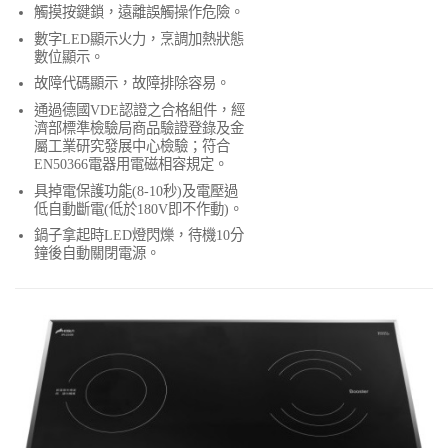
觸摸按鍵鎖，遠離誤觸操作危險。
數字LED顯示火力，烹調加熱狀態
數位顯示。
故障代碼顯示，故障排除容易。
通過德國VDE認證之合格組件，經
濟部標準檢驗局商品驗證登錄及金
屬工業研究發展中心檢驗；符合
EN50366電器用電磁相容規定。
具掉電保護功能(8-10秒)及電壓過
低自動斷電(低於180V即不作動)。
鍋子拿起時LED燈閃爍，待機10分
鐘後自動關閉電源。