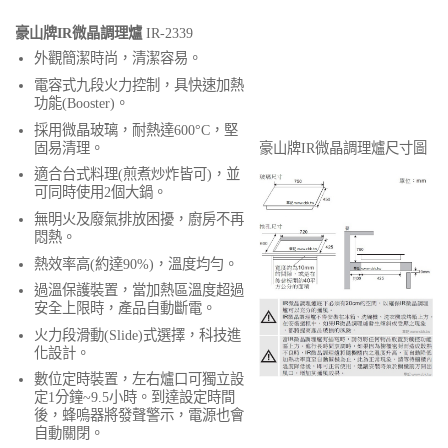
豪山牌IR微晶調理爐
IR-2339
外觀簡潔時尚，清潔容易。
電容式九段火力控制，具快速加熱
功能(Booster)。
採用微晶玻璃，耐熱達600°C，堅
固易清理。
豪山牌IR微晶調理爐尺寸圖
適合台式料理(煎煮炒炸皆可)，並
可同時使用2個大鍋。
無明火及廢氣排放困擾，廚房不再
悶熱。
熱效率高(約達90%)，溫度均勻。
過溫保護裝置，當加熱區溫度超過
安全上限時，產品自動斷電。
火力段滑動(Slide)式選擇，科技進
化設計。
數位定時裝置，左右爐口可獨立設
定1分鐘~9.5小時。到達設定時間
後，蜂嗚器將發聲警示，電源也會
自動關閉。