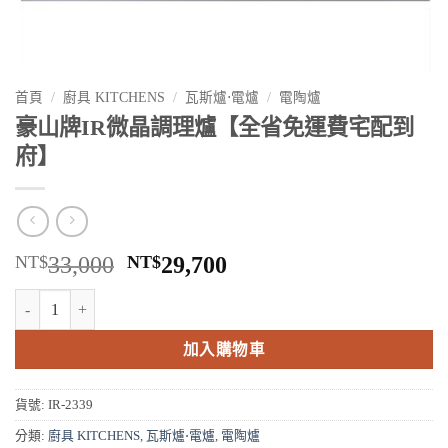
首頁
/
廚具 KITCHENS
/
瓦斯爐⋅電爐
/
電陶爐
豪山牌IR微晶調理爐【全省免運費宅配到
府】
原
目
NT$
33,000
NT$
29,700
始
前
豪山牌IR微晶調理爐【全省免運費宅配到府】 數量
價
價
格：
格：
加入購物車
NT$33,000。
NT$29,700。
貨號:
IR-2339
分類:
廚具 KITCHENS
,
瓦斯爐⋅電爐
,
電陶爐