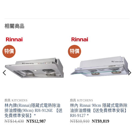
相關商品
特價
特價
廚具 KITCHENS
廚具 KITCHENS
林內牌(Rinnai)隱藏式電熱除油
林內 Rinnai 90cm 隱藏式電熱除
排油煙機(90cm) RH-9126E 【送
油排油煙機【送免費標準安裝】
免費標準安裝】*
RH-9127 *
原
目
原
目
NT$
14,430
NT$
12,987
NT$
10,910
NT$
9,819
始
前
始
前
價
價
價
價
格：
格：
格：
格：