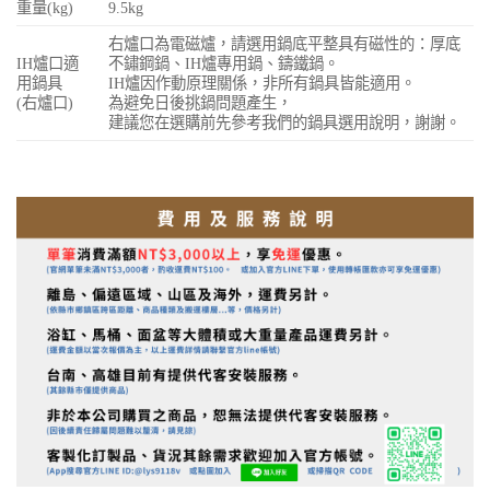
重量(kg)
9.5kg
右爐口為電磁爐，請選用鍋底平整具有磁性的：厚底
IH爐口適
不鏽鋼鍋、IH爐專用鍋、鑄鐵鍋。
用鍋具
IH爐因作動原理關係，非所有鍋具皆能適用。
(右爐口)
為避免日後挑鍋問題產生，
建議您在選購前先參考我們的鍋具選用說明，謝謝。