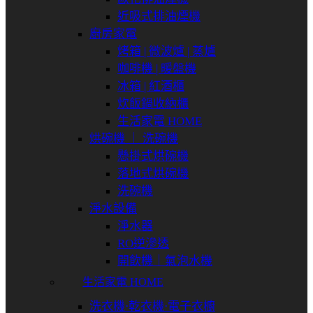
近吸式排油煙機
廚房家電
烤箱 | 微波爐 | 蒸爐
咖啡機 | 暖盤機
冰箱 | 紅酒櫃
炊飯鍋收納櫃
生活家電 HOME
烘碗機 ｜ 洗碗機
懸掛式烘碗機
落地式烘碗機
洗碗機
淨水設備
淨水器
RO逆滲透
開飲機｜氣泡水機
生活家電 HOME
洗衣機⋅乾衣機⋅電子衣櫥