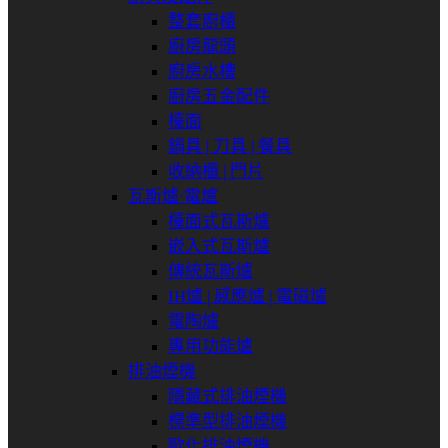
整套廚櫃
廚房龍頭
廚房水槽
廚房五金配件
檯面
鍋具 | 刀具 | 餐具
收納櫃 | 門片
瓦斯爐⋅電爐
檯面式瓦斯爐
嵌入式瓦斯爐
傳統瓦斯爐
IH爐 | 感應爐 | 電磁爐
電陶爐
專用功能爐
排油煙機
隱藏式排油煙機
標準型排油煙機
歐化排油煙機