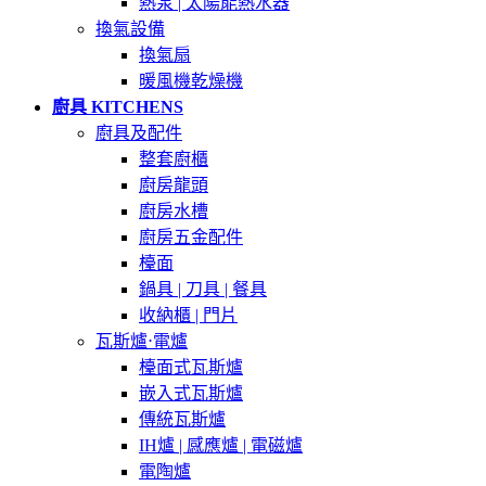
熱泵 | 太陽能熱水器
換氣設備
換氣扇
暖風機乾燥機
廚具 KITCHENS
廚具及配件
整套廚櫃
廚房龍頭
廚房水槽
廚房五金配件
檯面
鍋具 | 刀具 | 餐具
收納櫃 | 門片
瓦斯爐⋅電爐
檯面式瓦斯爐
嵌入式瓦斯爐
傳統瓦斯爐
IH爐 | 感應爐 | 電磁爐
電陶爐