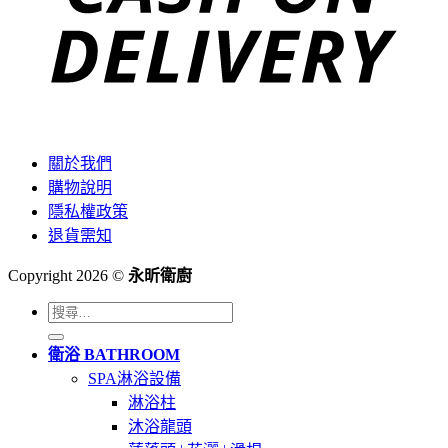
關於我們
購物說明
隱私權政策
退貨需知
Copyright 2026 ©
永昕衛廚
搜
尋
衛浴 BATHROOM
關
SPA淋浴設備
鍵
淋浴柱
字:
沐浴龍頭