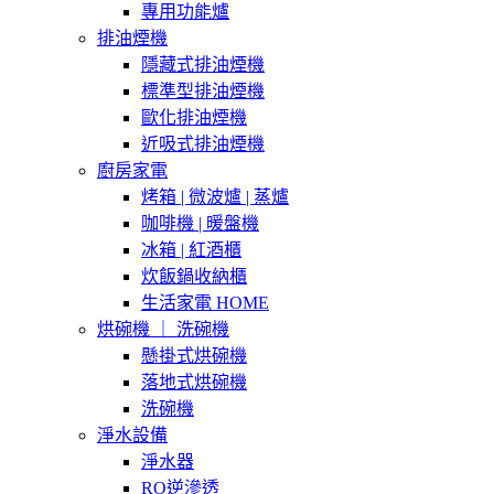
專用功能爐
排油煙機
隱藏式排油煙機
標準型排油煙機
歐化排油煙機
近吸式排油煙機
廚房家電
烤箱 | 微波爐 | 蒸爐
咖啡機 | 暖盤機
冰箱 | 紅酒櫃
炊飯鍋收納櫃
生活家電 HOME
烘碗機 ｜ 洗碗機
懸掛式烘碗機
落地式烘碗機
洗碗機
淨水設備
淨水器
RO逆滲透