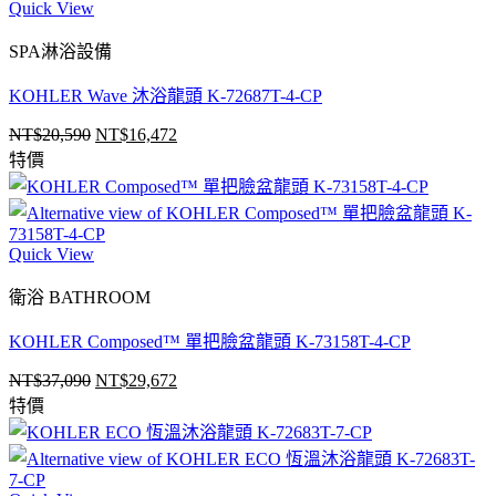
Quick View
SPA淋浴設備
KOHLER Wave 沐浴龍頭 K-72687T-4-CP
NT$
20,590
NT$
16,472
原
目
特價
始
前
價
價
格：
格：
NT$20,590。
NT$16,472。
Quick View
衛浴 BATHROOM
KOHLER Composed™ 單把臉盆龍頭 K-73158T-4-CP
NT$
37,090
NT$
29,672
原
目
特價
始
前
價
價
格：
格：
NT$37,090。
NT$29,672。