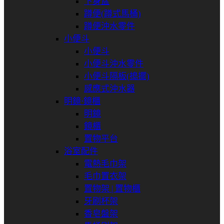
下身盆
蹲便(蹲式馬桶)
蹲便沖水零件
小便斗
小便斗
小便斗沖水零件
小便斗隔板(搗擺)
感應式沖水器
明鏡⋅鏡櫃
明鏡
鏡櫃
置物平台
浴室配件
電熱毛巾架
毛巾置衣架
置物架 | 置物櫃
牙刷杯架
香皂盤架