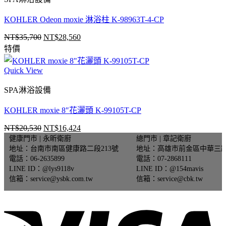
KOHLER Odeon moxie 淋浴柱 K-98963T-4-CP
NT$
35,700
NT$
28,560
原
目
特價
始
前
價
價
Quick View
格：
格：
NT$35,700。
NT$28,560。
SPA淋浴設備
KOHLER moxie 8″花灑頭 K-99105T-CP
NT$
20,530
NT$
16,424
原
目
健康門市 | 永昕衛廚
總門市 | 章記衛廚
始
前
地址：台南市南區健康路二段213號
地址：高雄市前金區中華三路
價
價
電話：06-2635899
電話：07-2868111
格：
格：
LINE ID：@lys9118v
LINE ID：@154mavis
NT$20,530。
NT$16,424。
信箱：service@ysbk.com.tw
信箱：service@cbk.tw
V