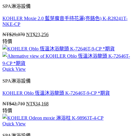
SPA淋浴設備
KOHLER Moxie 2.0 藍芽魔音手持花灑(亮鉻色) K-R28241T-
NKE-CP
NT$
29,070
NT$
23,256
原
目
特價
始
前
價
價
格：
格：
NT$29,070。
NT$23,256。
Quick View
SPA淋浴設備
KOHLER Oblo 恆溫沐浴龍頭 K-72646T-9-CP *期貨
NT$
42,710
NT$
34,168
原
目
特價
始
前
價
價
Quick View
格：
格：
NT$42,710。
NT$34,168。
SPA淋浴設備