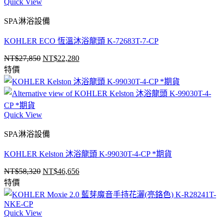
Quick View
SPA淋浴設備
KOHLER ECO 恆溫沐浴龍頭 K-72683T-7-CP
NT$
27,850
NT$
22,280
原
目
特價
始
前
價
價
格：
格：
NT$27,850。
NT$22,280。
Quick View
SPA淋浴設備
KOHLER Kelston 沐浴龍頭 K-99030T-4-CP *期貨
NT$
58,320
NT$
46,656
原
目
特價
始
前
價
價
格：
格：
Quick View
NT$58,320。
NT$46,656。