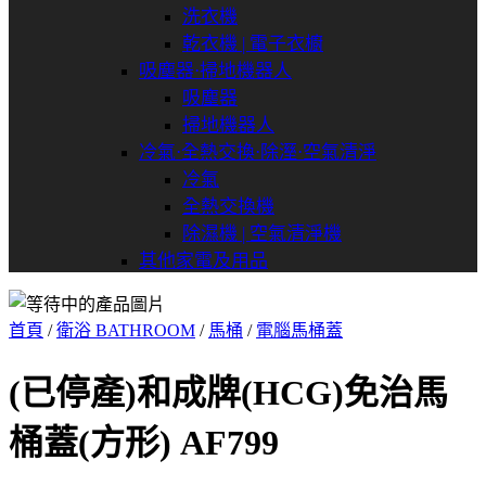
洗衣機
乾衣機 | 電子衣櫥
吸塵器⋅掃地機器人
吸塵器
掃地機器人
冷氣⋅全熱交換⋅除溼⋅空氣清淨
冷氣
全熱交換機
除濕機 | 空氣清淨機
其他家電及用品
首頁
/
衛浴 BATHROOM
/
馬桶
/
電腦馬桶蓋
(已停產)和成牌(HCG)免治馬
桶蓋(方形) AF799