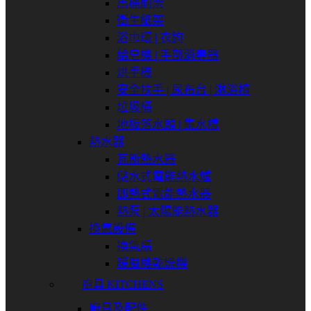
馬桶刷架
衛生紙架
浴巾環 | 衣鉤
給皂機 | 手部消毒器
烘手機
安全扶手 | 尿布台 | 淋浴椅
垃圾桶
地板落水頭 | 集水槽
熱水器
瓦斯熱水器
儲水式電能熱水爐
即熱式電能熱水器
熱泵 | 太陽能熱水器
換氣設備
換氣扇
暖風機乾燥機
廚具 KITCHENS
廚具及配件