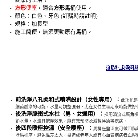
方形
便座
，適合
方形
馬桶使用。
顏色：白色、牙色 (訂購時請註明)
規格：加長型
施工簡便，無須更動原有馬桶。
和成牌免治馬
前洗淨八孔柔和式噴嘴設計（女性專用）：
此功能是
細菌感染的可能，水量可調整強弱，尤在女性生理期來時能做好
後洗淨脈衝式水柱（男、女通用）：
採用渦流式廣角
節水量，水流具按摩效果，能有效預防及減輕痔瘡等疾病。
後四段暖座控溫（安全暖座）：
馬桶座墊溫度可做四階
冷馬桶座，避免溫差太大，易造成老年人或有心血管疾病者血壓