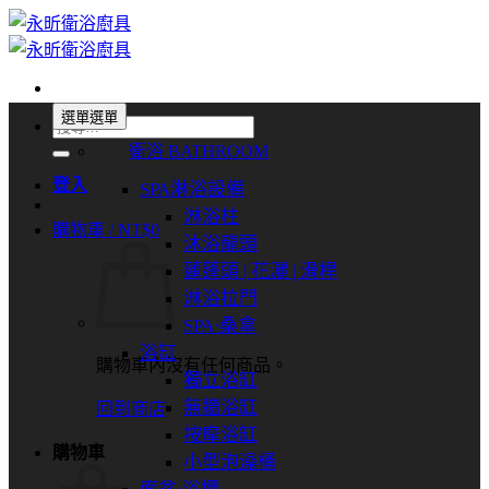
Skip
to
content
選單
選單
搜
衛浴 BATHROOM
尋
關
登入
SPA淋浴設備
鍵
淋浴柱
購物車 /
NT$
0
字:
沐浴龍頭
蓮蓬頭 | 花灑 | 滑桿
淋浴拉門
SPA⋅桑拿
浴缸
購物車內沒有任何商品。
獨立浴缸
無牆浴缸
回到商店
按摩浴缸
購物車
小型泡澡桶