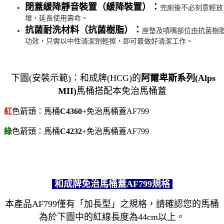
閉蓋緩降靜音裝置（緩降裝置）：
完廁後不必刻意輕放
壞，延長使用壽命。
抗菌耐洗材料（抗菌樹脂）：
座墊及噴嘴部位由抗菌樹脂
功效，只需以中性清潔劑輕擦，即可最做好清潔工作。
下圖(安裝示範)：和成牌(HCG)的
阿爾卑斯系列(Alps
MII)
馬桶搭配本免治馬桶蓋
紅
色箭頭：馬桶
C4360
+免治馬桶蓋AF799
綠
色箭頭：馬桶
C4232
+免治馬桶蓋AF799
和成牌免治馬桶蓋AF799規格
本產品AF799僅有
「加長型」之規格
，請確認您的馬桶
為於下圖中的紅線長度為44cm以上。