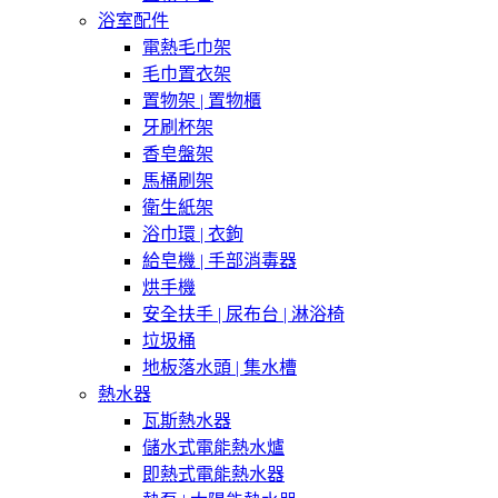
浴室配件
電熱毛巾架
毛巾置衣架
置物架 | 置物櫃
牙刷杯架
香皂盤架
馬桶刷架
衛生紙架
浴巾環 | 衣鉤
給皂機 | 手部消毒器
烘手機
安全扶手 | 尿布台 | 淋浴椅
垃圾桶
地板落水頭 | 集水槽
熱水器
瓦斯熱水器
儲水式電能熱水爐
即熱式電能熱水器