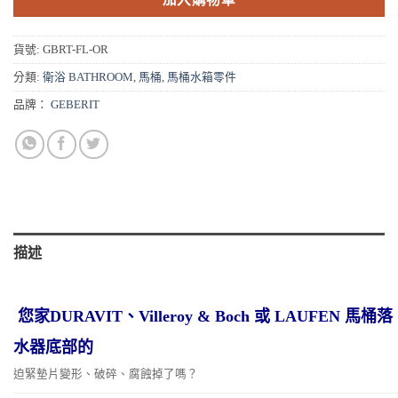
貨號:
GBRT-FL-OR
分類:
衛浴 BATHROOM
,
馬桶
,
馬桶水箱零件
品牌：
GEBERIT
描述
您
家DURAVIT、Villeroy & Boch 或 LAUFEN 馬桶落
水器底部的
迫緊墊片變形、破碎、腐蝕掉了嗎？