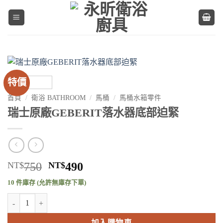
Skip
to
content
特價
首頁
/
衛浴 BATHROOM
/
馬桶
/
馬桶水箱零件
瑞士原廠GEBERIT落水器底部迫緊
原
目
NT$
750
NT$
490
始
前
10 件庫存 (允許無庫存下單)
價
價
瑞士原廠GEBERIT落水器底部迫緊 數量
格：
格：
NT$750。
NT$490。
加入購物車