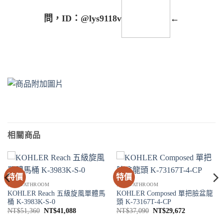
問，ID：@lys9118v
←
相關商品
特價
特價
衛浴 BATHROOM
衛浴 BATHROOM
KOHLER Reach 五級旋風單體馬
KOHLER Composed 單把臉盆龍
桶 K-3983K-S-0
頭 K-73167T-4-CP
原
目
原
目
NT$
51,360
NT$
41,088
NT$
37,090
NT$
29,672
始
前
始
前