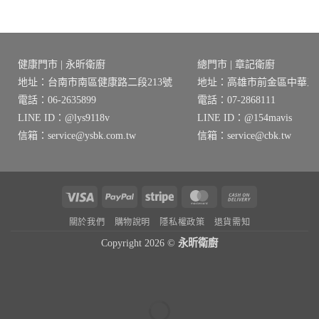
價
價
價
價
格：
格：
格：
格：
00。
NT$51,360。
NT$41,088。
NT$37,090。
NT$29,672
健康門市 | 永昕衛廚
總門市 | 章記衛廚
地址：台南市南區健康路二段213號
地址：高雄市前金區中華三路
電話：06-2635899
電話：07-2868111
LINE ID：@lys9118v
LINE ID：@154mavis
信箱：service@ysbk.com.tw
信箱：service@cbk.tw
Visa
PayPal
Stripe
MasterCard
Cash
On
關於我們
購物說明
隱私權政策
退貨需知
Delivery
Copyright 2026 ©
永昕衛廚