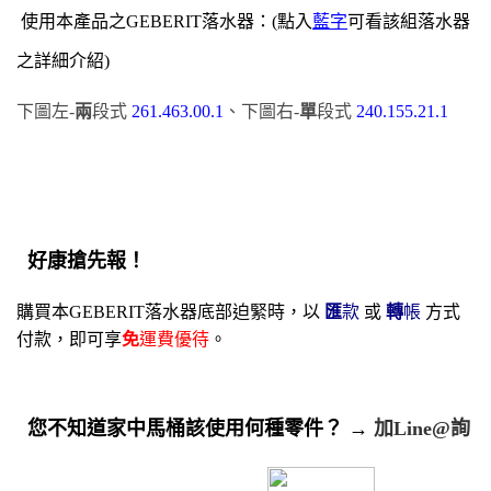
使
用本產品之GEBERIT落水器：(點入
藍字
可看該組落水器
之詳細介紹)
下圖左-
兩
段式
261.463.00.1
、下圖右-
單
段式
240.155.21.1
好康搶先報！
購買本GEBERIT落水器底部迫緊時，以
匯
款
或
轉
帳
方式
付款，
即可享
免
運費優待
。
您不知道家中馬桶該使用何種零件？
→
加Line@詢