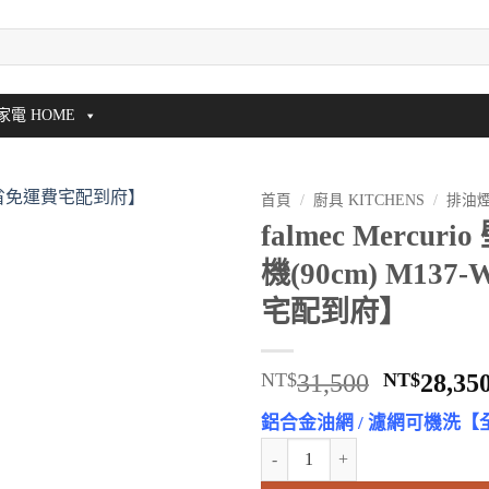
家電 HOME
首頁
/
廚具 KITCHENS
/
排油
falmec Mercu
機(90cm) M13
宅配到府】
原
NT$
31,500
NT$
28,35
始
鋁合金油網 / 濾網可機洗
價
falmec Mercurio 壁掛式排油
格：
NT$31,5