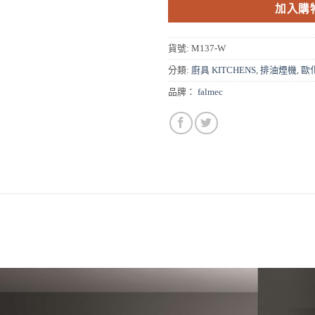
加入購
貨號:
M137-W
分類:
廚具 KITCHENS
,
排油煙機
,
歐
品牌：
falmec