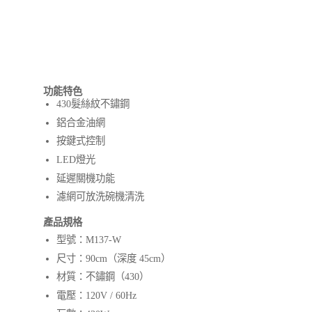
功能特色
430髮絲紋不鏽鋼
鋁合金油網
按鍵式控制
LED燈光
延遲關機功能
濾網可放洗碗機清洗
產品規格
型號：M137-W
尺寸：90cm（深度 45cm）
材質：不鏽鋼（430）
電壓：120V / 60Hz