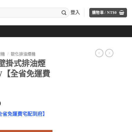
登入
購物車 /
NT$
0
煙機
/
歐化排油煙機
rio 壁掛式排油煙
7-W【全省免運費
目
0
前
【全省免運費宅配到府】
價
煙機(90cm) M137-W【全省免運費宅配到府】 數量
格：
00。
NT$28,350。