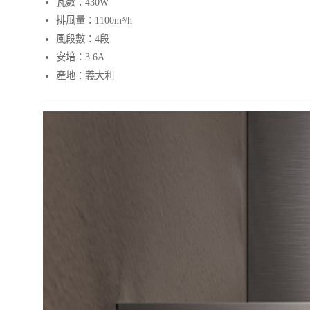
瓦數：430W
排風量：1100m³/h
風段數：4段
安培：3.6A
產地：義大利