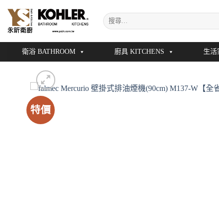
Skip
搜
to
尋
content
關
鍵
衛浴 BATHROOM
廚具 KITCHENS
生活
字:
特價