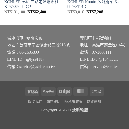
KOHLER Avid 三路定溫淋浴柱
KOHLER Kumin 沐浴龍頭 K-
K-97389T-9-CP
99463T-4-CP
原
目
原
目
NT$
101,100
NT$
62,400
NT$
9,010
NT$
7,208
始
前
始
前
價
價
價
價
格：
格：
格：
格：
0。
NT$101,100。
NT$62,400。
NT$9,010。
NT$7,208。
健康門市 | 永昕衛廚
總門市 | 章記衛廚
地址：台南市南區健康路二段213號
地址：高雄市前金區中華三路
電話：06-2635899
電話：07-2868111
LINE ID：@lys9118v
LINE ID：@154mavis
信箱：service@ysbk.com.tw
信箱：service@cbk.tw
Visa
PayPal
Stripe
MasterCard
Cash
On
關於我們
購物說明
隱私權政策
退貨需知
Delivery
Copyright 2026 ©
永昕衛廚