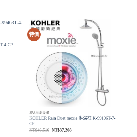
特價
T-4-CP
SPA淋浴設備
KOHLER Rain Duet moxie 淋浴柱 K-99106T-7-
CP
原
目
NT$
46,510
NT$
37,208
始
前