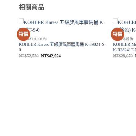
相關商品
特價
特價
衛浴 BATHROOM
SPA淋浴設備
KOHLER Karess 五級旋風單體馬桶 K-3902T-S-
KOHLER 
0
K-R28241T
原
目
NT$
52,530
NT$
42,024
NT$
29,070
始
前
價
價
格：
格：
NT$52,530。
NT$42,024。