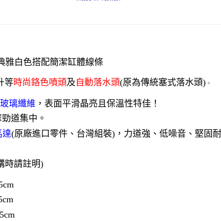
浴缸：典雅白色搭配簡潔缸體線條
升等
時尚鉻色噴頭
及
自動落水頭
(原為傳統塞式落水頭)
。
P玻璃纖維
，表面平滑晶亮且保溫性特佳！
摩勁道集中。
馬達
(原廠進口零件、台灣組裝)
，力道強、低噪音、堅固
購時請註明)
5cm
5cm
5cm