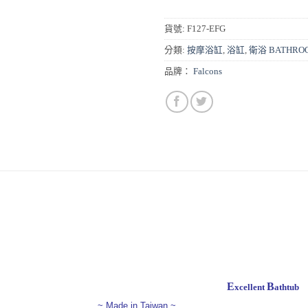
貨號:
F127-EFG
分類:
按摩浴缸
,
浴缸
,
衛浴 BATHRO
品牌：
Falcons
E
B
xcellent
athtub
~ Made in Taiwan ~