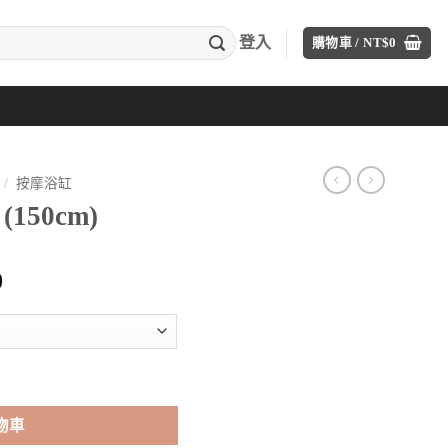
登入
購物車 /
NT$
0
/
按摩浴缸
(150cm)
目
0
前
價
格：
00。
NT$19,850。
物車