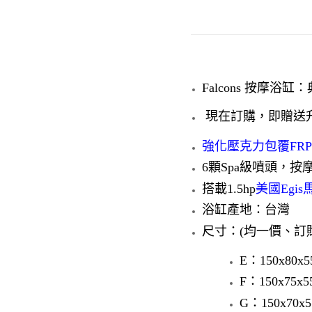
Falcons 按摩
現在訂購，即贈送
強化壓克力包覆FR
6顆Spa級噴頭，按
搭載1.5hp
美國Egis
浴缸產地：台灣
尺寸：(均一價、訂
E：150x80x5
F：150x75x5
G：150x70x5