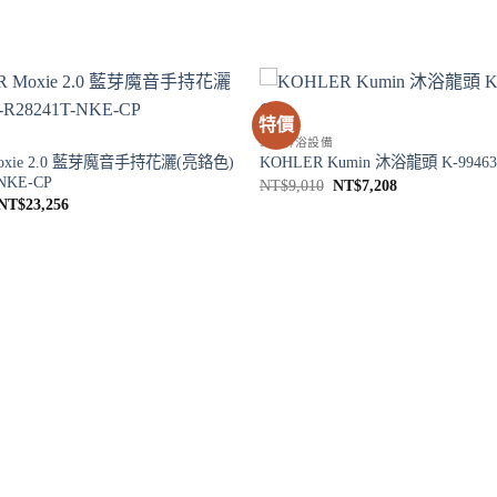
特價
SPA淋浴設備
Moxie 2.0 藍芽魔音手持花灑(亮鉻色)
KOHLER Kumin 沐浴龍頭 K-99463
-NKE-CP
原
目
NT$
9,010
NT$
7,208
始
前
原
目
NT$
23,256
價
價
始
前
格：
格：
價
價
NT$9,010。
NT$7,208。
格：
格：
NT$29,070。
NT$23,256。