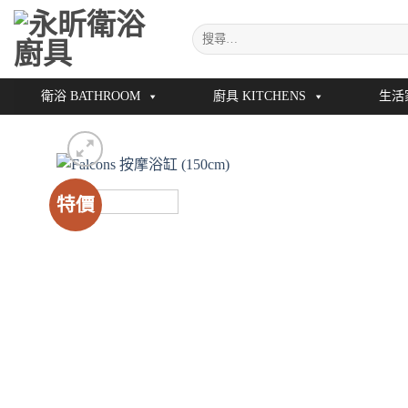
Skip
搜
to
尋
content
關
鍵
衛浴 BATHROOM
廚具 KITCHENS
生活
字:
特價