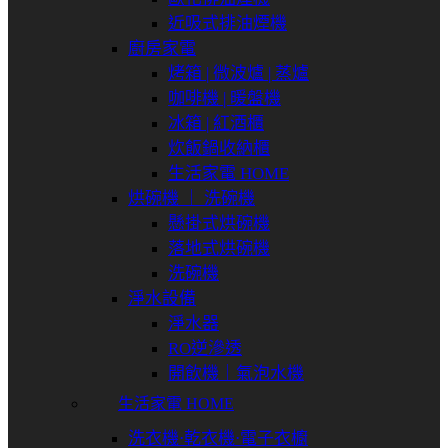
近吸式排油煙機
廚房家電
烤箱 | 微波爐 | 蒸爐
咖啡機 | 暖盤機
冰箱 | 紅酒櫃
炊飯鍋收納櫃
生活家電 HOME
烘碗機 ｜ 洗碗機
懸掛式烘碗機
落地式烘碗機
洗碗機
淨水設備
淨水器
RO逆滲透
開飲機｜氣泡水機
生活家電 HOME
洗衣機⋅乾衣機⋅電子衣櫥