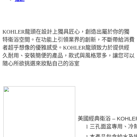
鎳
K-
77967T-
BN
數
KOHLER龍頭在設計上獨具匠心，創造出屬於你的獨
量
特衛浴空間。在功能上引領業界的創新，不斷帶給消費
者超乎想像的優雅感受。KOHLER龍頭致力於提供經
久耐用、安裝簡便的產品，款式與風格眾多，讓您可以
隨心所欲挑選來妝點自己的浴室
美國經典衛浴
– KOHLER
l
三孔面盆專用、冷