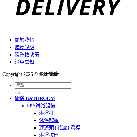
關於我們
購物說明
隱私權政策
退貨需知
Copyright 2026 ©
永昕衛廚
搜
尋
衛浴 BATHROOM
關
SPA淋浴設備
鍵
淋浴柱
字:
沐浴龍頭
蓮蓬頭 | 花灑 | 滑桿
淋浴拉門