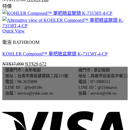
原
目
特價
始
前
價
價
格：
格：
NT$113,960。
NT$91,168。
Quick View
衛浴 BATHROOM
KOHLER Composed™ 單把臉盆龍頭 K-73158T-4-CP
NT$
37,090
NT$
29,672
原
目
健康門市 | 永昕衛廚
總門市 | 章記衛廚
始
前
地址：台南市南區健康路二段213號
地址：高雄市前金區中華三路
價
價
電話：06-2635899
電話：07-2868111
格：
格：
LINE ID：@lys9118v
LINE ID：@154mavis
NT$37,090。
NT$29,672。
信箱：service@ysbk.com.tw
信箱：service@cbk.tw
V