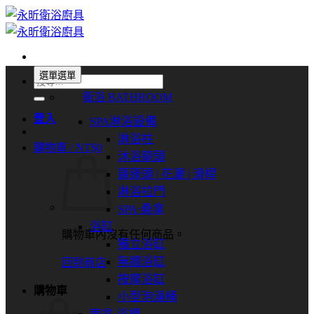
Skip
to
content
選單
選單
搜
衛浴 BATHROOM
尋
關
登入
SPA淋浴設備
鍵
淋浴柱
購物車 /
NT$
0
字:
沐浴龍頭
蓮蓬頭 | 花灑 | 滑桿
淋浴拉門
SPA⋅桑拿
浴缸
購物車內沒有任何商品。
獨立浴缸
無牆浴缸
回到商店
按摩浴缸
購物車
小型泡澡桶