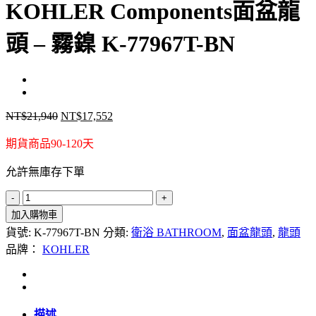
KOHLER Components面盆龍
頭 – 霧鎳 K-77967T-BN
NT$
21,940
NT$
17,552
原
目
始
前
期貨商品90-120天
價
價
格：
格：
允許無庫存下單
NT$21,940。
NT$17,552。
KOHLER
Components
加入購物車
面
貨號:
K-77967T-BN
分類:
衛浴 BATHROOM
,
面盆龍頭
,
龍頭
盆
品牌：
KOHLER
龍
頭
-
霧
描述