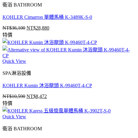
NT$29,070。
NT$23,256。
衛浴 BATHROOM
KOHLER Cimarron 單體馬桶 K-3489K-S-0
NT$
36,100
NT$
28,880
原
目
特價
始
前
價
價
格：
格：
NT$36,100。
NT$28,880。
Quick View
SPA淋浴設備
KOHLER Kumin 沐浴龍頭 K-99460T-4-CP
NT$
10,590
NT$
8,472
原
目
特價
始
前
價
價
Quick View
格：
格：
NT$10,590。
NT$8,472。
衛浴 BATHROOM