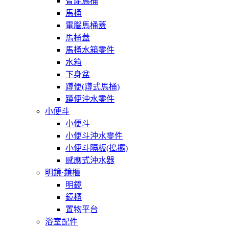
智能馬桶
馬桶
電腦馬桶蓋
馬桶蓋
馬桶水箱零件
水箱
下身盆
蹲便(蹲式馬桶)
蹲便沖水零件
小便斗
小便斗
小便斗沖水零件
小便斗隔板(搗擺)
感應式沖水器
明鏡⋅鏡櫃
明鏡
鏡櫃
置物平台
浴室配件