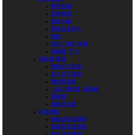
整套廚櫃
廚房龍頭
廚房水槽
廚房五金配件
檯面
鍋具 | 刀具 | 餐具
收納櫃 | 門片
瓦斯爐⋅電爐
檯面式瓦斯爐
嵌入式瓦斯爐
傳統瓦斯爐
IH爐 | 感應爐 | 電磁爐
電陶爐
專用功能爐
排油煙機
隱藏式排油煙機
標準型排油煙機
歐化排油煙機