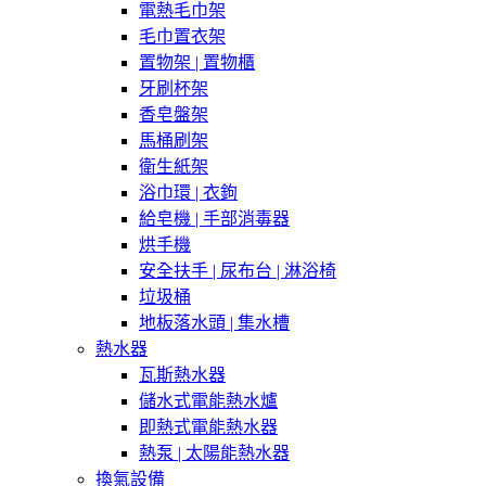
電熱毛巾架
毛巾置衣架
置物架 | 置物櫃
牙刷杯架
香皂盤架
馬桶刷架
衛生紙架
浴巾環 | 衣鉤
給皂機 | 手部消毒器
烘手機
安全扶手 | 尿布台 | 淋浴椅
垃圾桶
地板落水頭 | 集水槽
熱水器
瓦斯熱水器
儲水式電能熱水爐
即熱式電能熱水器
熱泵 | 太陽能熱水器
換氣設備