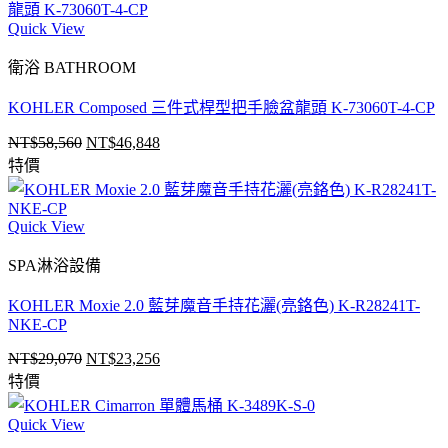
Quick View
衛浴 BATHROOM
KOHLER Composed 三件式桿型把手臉盆龍頭 K-73060T-4-CP
NT$
58,560
NT$
46,848
原
目
特價
始
前
價
價
格：
格：
Quick View
NT$58,560。
NT$46,848。
SPA淋浴設備
KOHLER Moxie 2.0 藍芽魔音手持花灑(亮鉻色) K-R28241T-
NKE-CP
NT$
29,070
NT$
23,256
原
目
特價
始
前
價
價
Quick View
格：
格：