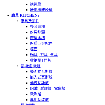
換氣扇
暖風機乾燥機
廚具 KITCHENS
廚具及配件
整套廚櫃
廚房龍頭
廚房水槽
廚房五金配件
檯面
鍋具 | 刀具 | 餐具
收納櫃 | 門片
瓦斯爐⋅電爐
檯面式瓦斯爐
嵌入式瓦斯爐
傳統瓦斯爐
IH爐 | 感應爐 | 電磁爐
電陶爐
專用功能爐