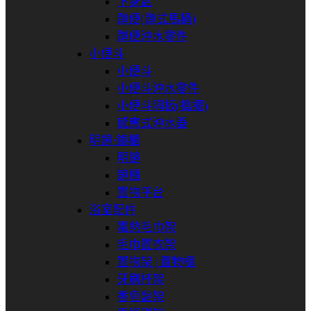
下身盆
蹲便(蹲式馬桶)
蹲便沖水零件
小便斗
小便斗
小便斗沖水零件
小便斗隔板(搗擺)
感應式沖水器
明鏡⋅鏡櫃
明鏡
鏡櫃
置物平台
浴室配件
電熱毛巾架
毛巾置衣架
置物架 | 置物櫃
牙刷杯架
香皂盤架