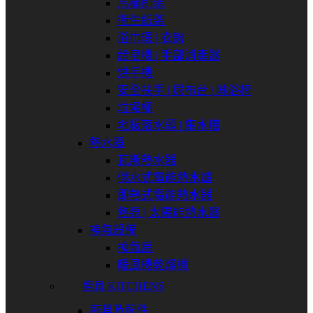
馬桶刷架
衛生紙架
浴巾環 | 衣鉤
給皂機 | 手部消毒器
烘手機
安全扶手 | 尿布台 | 淋浴椅
垃圾桶
地板落水頭 | 集水槽
熱水器
瓦斯熱水器
儲水式電能熱水爐
即熱式電能熱水器
熱泵 | 太陽能熱水器
換氣設備
換氣扇
暖風機乾燥機
廚具 KITCHENS
廚具及配件