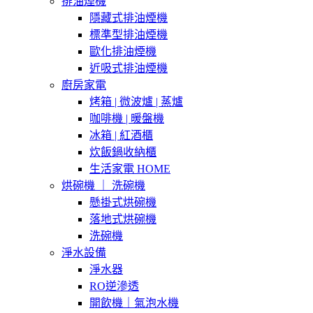
排油煙機
隱藏式排油煙機
標準型排油煙機
歐化排油煙機
近吸式排油煙機
廚房家電
烤箱 | 微波爐 | 蒸爐
咖啡機 | 暖盤機
冰箱 | 紅酒櫃
炊飯鍋收納櫃
生活家電 HOME
烘碗機 ｜ 洗碗機
懸掛式烘碗機
落地式烘碗機
洗碗機
淨水設備
淨水器
RO逆滲透
開飲機｜氣泡水機