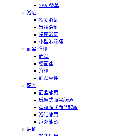
SPA⋅桑拿
浴缸
獨立浴缸
無牆浴缸
按摩浴缸
小型泡澡桶
面盆⋅浴櫃
面盆
檯面盆
浴櫃
面盆零件
龍頭
面盆龍頭
感應式面盆龍頭
蓮蓬頭式面盆龍頭
浴缸龍頭
戶外龍頭
馬桶