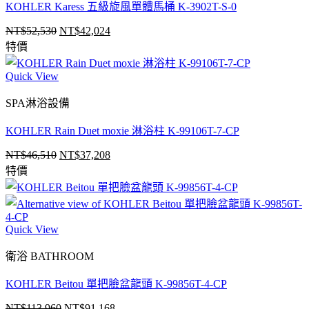
KOHLER Karess 五級旋風單體馬桶 K-3902T-S-0
NT$
52,530
NT$
42,024
原
目
特價
始
前
價
價
Quick View
格：
格：
NT$52,530。
NT$42,024。
SPA淋浴設備
KOHLER Rain Duet moxie 淋浴柱 K-99106T-7-CP
NT$
46,510
NT$
37,208
原
目
特價
始
前
價
價
格：
格：
NT$46,510。
NT$37,208。
Quick View
衛浴 BATHROOM
KOHLER Beitou 單把臉盆龍頭 K-99856T-4-CP
NT$
113,960
NT$
91,168