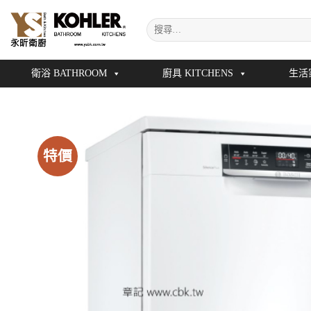
Skip
搜
to
尋
content
關
鍵
衛浴 BATHROOM
廚具 KITCHENS
生活
字:
特價