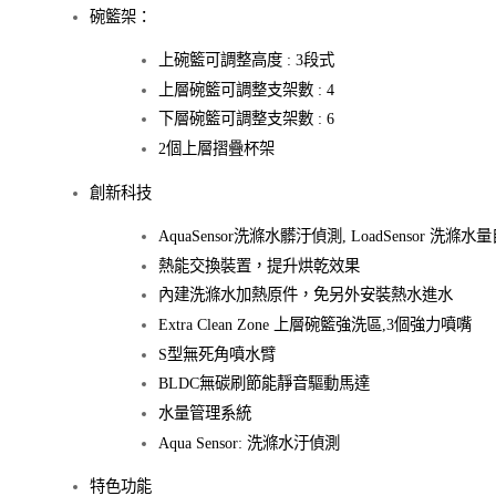
碗籃架：
上碗籃可調整高度 : 3段式
上層碗籃可調整支架數 : 4
下層碗籃可調整支架數 : 6
2個上層摺疊杯架
創新科技
AquaSensor洗滌水髒汙偵測, LoadSensor 洗滌
熱能交換裝置，提升烘乾效果
內建洗滌水加熱原件，免另外安裝熱水進水
Extra Clean Zone 上層碗籃強洗區,3個強力噴嘴
S型無死角噴水臂
BLDC無碳刷節能靜音驅動馬達
水量管理系統
Aqua Sensor: 洗滌水汙偵測
特色功能