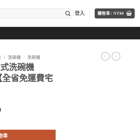
登入
購物車 /
NT$
0
 ｜ 洗碗機
/
洗碗機
立式洗碗機
X 【全省免運費宅
目
0
前
6HAW00X 【全省免運費宅配到府】 數量
價
格：
物車
00。
NT$45,000。