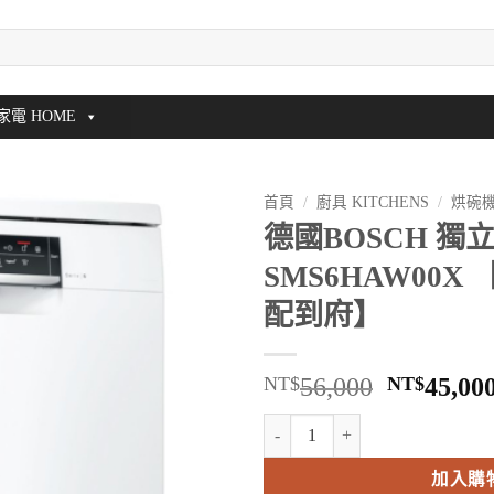
家電 HOME
首頁
/
廚具 KITCHENS
/
烘碗機
德國BOSCH 獨
SMS6HAW00
配到府】
原
NT$
56,000
NT$
45,00
始
德國BOSCH 獨立式洗碗機 SMS
價
格：
加入購
NT$56,0