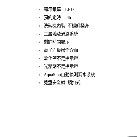
顯示銀幕：LED
預約定時 : 24h
洗碗機內裝: 不鏽鋼桶身
三層殘渣過濾系統
剩餘時間顯示
電子面板操作介面
軟化鹽不足指示燈
光潔劑不足指示燈
AquaStop自動偵測漏水系統
兒童安全鎖: 鎖扣式