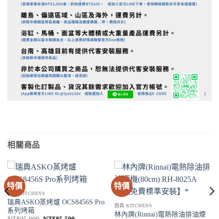
相關商品
特價
特價
廚具 KITCHENS
瑞典ASKO蒸烤爐 OCS8456S Pro
廚具 KITCHENS
系列烤箱
林內牌(Rinnai)電熱除油排油煙
原
目