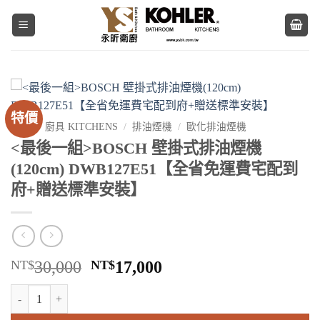
Skip
to
content
特價
首頁
/
廚具 KITCHENS
/
排油煙機
/
歐化排油煙機
<最後一組>BOSCH 壁掛式排油煙機
(120cm) DWB127E51【全省免運費宅配到
府+贈送標準安裝】
原
目
NT$
30,000
NT$
17,000
始
前
BOSCH 壁掛式排油煙機(120cm) DWB127E51【全省免運費宅配到
價
價
格：
格：