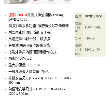
德國
BOSCH
壁掛式
排油煙機(120cm)
型號
DWB127E51
DWB127E51
電壓
超強排煙淨化功能, 讓廚房永保新鮮氣味
/ 頻
110V / 60Hz
率
內部鹵素燈照明,節能又明亮
功率
440kW
風速選擇: 3段一般+1段加強
金屬濾油網可置洗碗機清洗
機體
尺寸
1200 x 450
搭載外排與內循環兩種運作方式
mm
鹵素燈 20W x 2
最大排風量: 717 m³/h
一般風速最大噪音值: 70dB
外排安裝尺寸(HxWxD): 660-1146 x 1200 x
500 mm
內循環安裝尺寸 (HxWxD): 709-1146 x
1200 x 500 mm