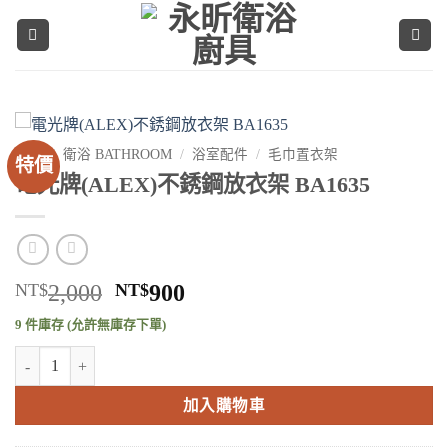
Skip
to
content
首頁
/
衛浴 BATHROOM
/
浴室配件
/
毛巾置衣架
特價
電光牌(ALEX)不銹鋼放衣架 BA1635
原
目
NT$
2,000
NT$
900
始
前
9 件庫存 (允許無庫存下單)
價
價
電光牌(ALEX)不銹鋼放衣架 BA1635 數量
格：
格：
NT$2,000。
NT$900。
加入購物車