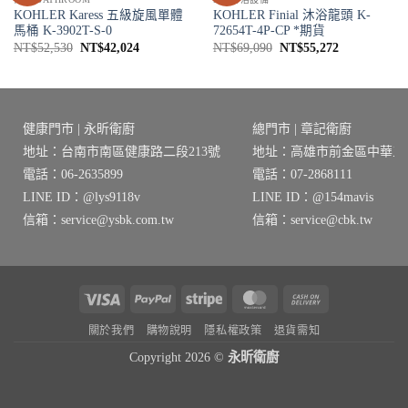
KOHLER Karess 五級旋風單體
KOHLER Finial 沐浴龍頭 K-
馬桶 K-3902T-S-0
72654T-4P-CP *期貨
原
目
原
目
NT$
52,530
NT$
42,024
NT$
69,090
NT$
55,272
始
前
始
前
價
價
價
價
格：
格：
格：
格：
8。
NT$52,530。
NT$42,024。
NT$69,090。
NT$55,272
健康門市 | 永昕衛廚
總門市 | 章記衛廚
地址：台南市南區健康路二段213號
地址：高雄市前金區中華三路
電話：06-2635899
電話：07-2868111
LINE ID：@lys9118v
LINE ID：@154mavis
信箱：service@ysbk.com.tw
信箱：service@cbk.tw
Visa
PayPal
Stripe
MasterCard
Cash
On
關於我們
購物說明
隱私權政策
退貨需知
Delivery
Copyright 2026 ©
永昕衛廚