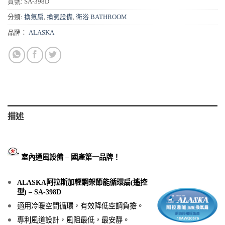
貨號:
SA-398D
分類:
換氣扇
,
換氣設備
,
衛浴 BATHROOM
品牌：
ALASKA
描述
室內通風設備 – 國產第一品牌！
ALASKA
阿拉斯加輕鋼架節能循環扇
(遙控
型)
– SA-398D
適用冷暖空間循環，有效降低空調負擔。
專利風道設計，風阻最低，最安靜。