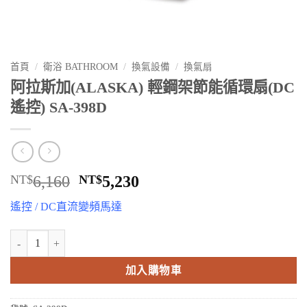
首頁
/
衛浴 BATHROOM
/
換氣設備
/
換氣扇
阿拉斯加(ALASKA) 輕鋼架節能循環扇(DC
遙控) SA-398D
原
目
NT$
6,160
NT$
5,230
始
前
遙控 / DC直流變頻馬達
價
價
格：
格：
阿拉斯加(ALASKA) 輕鋼架節能循環扇(DC遙控) SA-398D 數量
NT$6,160。
NT$5,230。
加入購物車