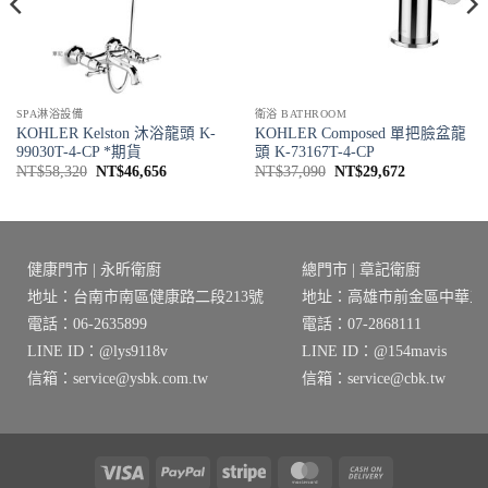
SPA淋浴設備
衛浴 BATHROOM
KOHLER Kelston 沐浴龍頭 K-
KOHLER Composed 單把臉盆龍
99030T-4-CP *期貨
頭 K-73167T-4-CP
原
目
原
目
NT$
58,320
NT$
46,656
NT$
37,090
NT$
29,672
始
前
始
前
價
價
價
價
格：
格：
格：
格：
4。
NT$58,320。
NT$46,656。
NT$37,090。
NT$29,672
健康門市 | 永昕衛廚
總門市 | 章記衛廚
地址：台南市南區健康路二段213號
地址：高雄市前金區中華三路
電話：06-2635899
電話：07-2868111
LINE ID：@lys9118v
LINE ID：@154mavis
信箱：service@ysbk.com.tw
信箱：service@cbk.tw
Visa
PayPal
Stripe
MasterCard
Cash