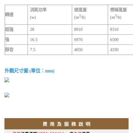
消耗功率
總風量
標稱風量
轉速
3
3
(w)
(m
/h)
(m
/h)
超強
28
8910
8310
強
16.5
6970
6500
靜音
7.5
4650
4330
外觀尺寸圖 (單位：mm)